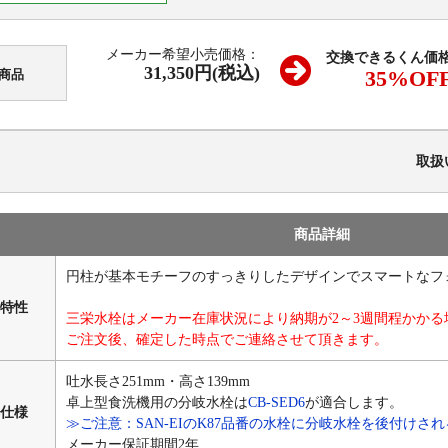
メーカー希望小売価格：
交換できるくん価
31,350円(税込)
35
%OF
商品
取扱
商品詳細
円柱が基本モチーフのすっきりしたデザインでスマートなフ
特性
三栄水栓はメーカー在庫状況により納期が2～3週間程かか
ご注文後、確定した時点でご連絡させて頂きます。
吐水長さ251mm・高さ139mm
卓上型食洗機用の分岐水栓は
CB-SED6
が適合します。
仕様
≫ご注意：SAN-EIのK87品番の水栓に分岐水栓を後付けさ
メーカー保証期間2年