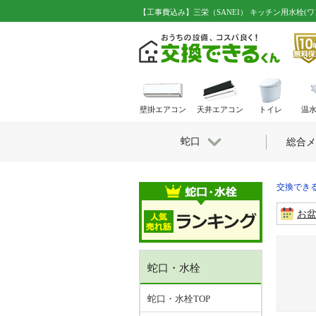
【工事費込み】三栄（SANEI） キッチン用水栓(
壁掛エアコン
天井エアコン
トイレ
温
蛇口
総合メ
交換できる
お
蛇口・水栓
蛇口・水栓TOP