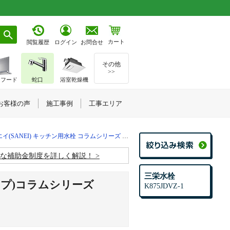
カート
お問合せ
閲覧履歴
ログイン
その他
>>
ジフード
蛇口
浴室乾燥機
お客様の声
施工事例
工事エリア
(SANEI) キッチン用水栓 コラムシリーズ ｜K875JDVZ-1
お得な補助金制度を詳しく解説！
三栄水栓
プ)コラムシリーズ
K875JDVZ-1