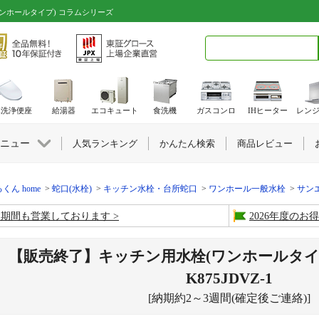
ワンホールタイプ) コラムシリーズ
検索キーワード入力
水洗浄便座
給湯器
エコキュート
食洗機
ガスコンロ
IHヒーター
レン
ニュー
人気ランキング
かんたん検索
商品レビュー
くん home
蛇口(水栓)
キッチン水栓・台所蛇口
ワンホール一般水栓
サンエイ
盆期間も営業しております
2026年度の
【販売終了】キッチン用水栓(ワンホールタイ
K875JDVZ-1
[納期約2～3週間(確定後ご連絡)]