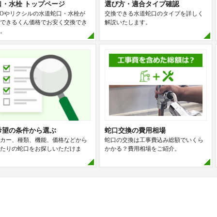
口・水栓 トップページ
選び方・適合タイプ確認
TOやリクシルの水道蛇口・水栓が
交換できる水道蛇口のタイプを詳しく
できるくん価格でお安く交換でき
解説いたします。
。
希望の条件から選ぶ
蛇口交換の費用相場
カー、種類、機能、価格などから
蛇口の交換は工事費込み総額でいくら
たりの蛇口をお探しいただけま
かかる？費用相場をご紹介。