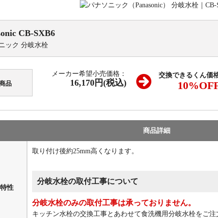
onic
CB-SXB6
ニック 分岐水栓
メーカー希望小売価格：
交換できるくん価
16,170円(税込)
10
%OF
商品
商品詳細
取り付け後約25mm高くなります。
分岐水栓の取付工事について
特性
分岐水栓のみの取付工事は承っておりません。
キッチン水栓の交換工事とあわせて食洗機用分岐水栓をご注