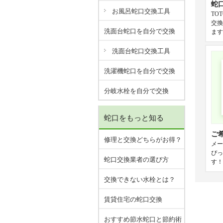
蛇
お風呂蛇口交換工具
TO
交換
洗面台蛇口を自分で交換
ます
洗面台蛇口交換工具
洗濯機蛇口を自分で交換
分岐水栓を自分で交換
蛇口をもっと知る
ご
修理と交換どちらがお得？
メー
ぴっ
蛇口交換業者の選び方
す！
交換できない水栓とは？
賃貸住宅の蛇口交換
おすすめ節水蛇口と節約術