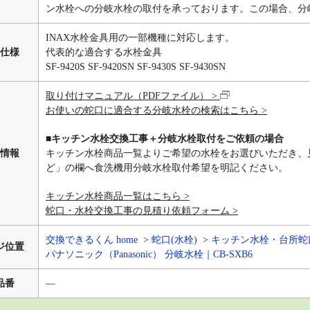
ン水栓への分岐水栓の取付を承っております。この場合、分
INAX水栓金具用の一部機種に対応します。
仕様
代表的な適合する水栓金具
SF-9420S SF-9420SN SF-9430S SF-9430SN
取り付けマニュアル（PDFファイル）
お使いの蛇口に適合する分岐水栓の検索はこちら
■キッチン水栓交換工事＋分岐水栓取付をご依頼の場合
情報
キッチン水栓商品一覧よりご希望の水栓をお選びいただき、
ど」の欄へ食洗機用分岐水栓取付希望を明記ください。
キッチン水栓商品一覧はこちら
蛇口・水栓交換工事の見積り依頼フォーム
交換できるくん home
蛇口(水栓)
キッチン水栓・台所蛇
ジ位置
パナソニック（Panasonic） 分岐水栓｜CB-SXB6
品番
―