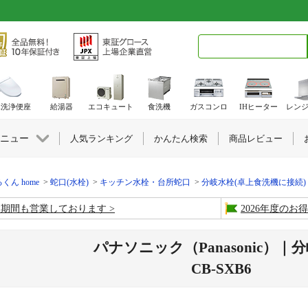
検索キーワード入力
水洗浄便座
給湯器
エコキュート
食洗機
ガスコンロ
IHヒーター
レン
ニュー
人気ランキング
かんたん検索
商品レビュー
くん home
蛇口(水栓)
キッチン水栓・台所蛇口
分岐水栓(卓上食洗機に接続)
盆期間も営業しております
2026年度の
パナソニック（Panasonic）｜
CB-SXB6