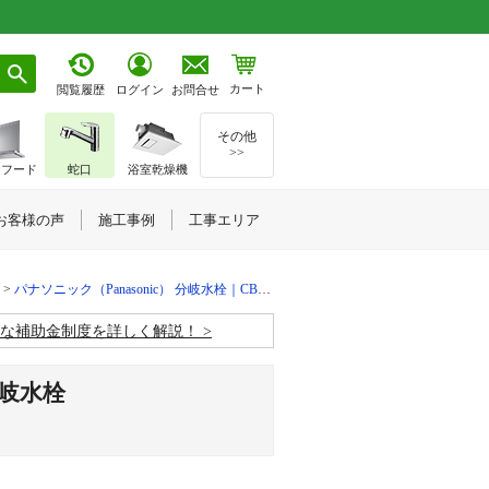
カート
お問合せ
閲覧履歴
ログイン
その他
>>
ジフード
蛇口
浴室乾燥機
お客様の声
施工事例
工事エリア
パナソニック（Panasonic） 分岐水栓｜CB-SXB6
お得な補助金制度を詳しく解説！
分岐水栓