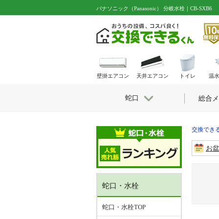
パナソニック（Panasonic） 分岐水栓｜CB-SXB6
壁掛エアコン
天井エアコン
トイレ
温
蛇口
総合メ
交換できる
お
蛇口・水栓
蛇口・水栓TOP