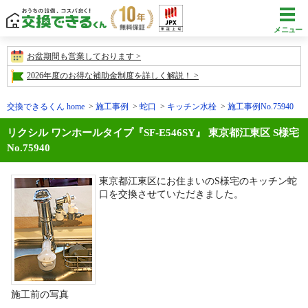
メニュー
お盆期間も営業しております
2026年度のお得な補助金制度を詳しく解説！
交換できるくん home
施工事例
蛇口
キッチン水栓
施工事例No.75940
リクシル ワンホールタイプ『SF-E546SY』 東京都江東区 S様宅
No.75940
東京都江東区にお住まいのS様宅のキッチン蛇
口を交換させていただきました。
施工前の写真