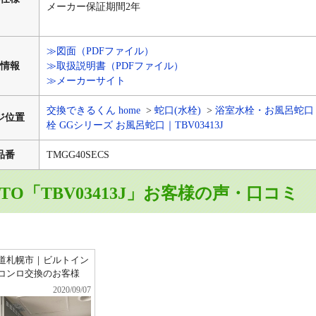
メーカー保証期間2年
≫図面（PDFファイル）
情報
≫取扱説明書（PDFファイル）
≫メーカーサイト
交換できるくん home
蛇口(水栓)
浴室水栓・お風呂蛇口
ジ位置
栓 GGシリーズ お風呂蛇口｜TBV03413J
品番
TMGG40SECS
OTO「TBV03413J」お客様の声・口コミ
道札幌市｜ビルトイン
コンロ交換のお客様
2020/09/07