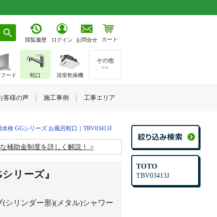
カート
お問合せ
閲覧履歴
ログイン
その他
>>
ジフード
蛇口
浴室乾燥機
お客様の声
施工事例
工事エリア
用水栓 GGシリーズ お風呂蛇口｜TBV03413J
お得な補助金制度を詳しく解説！
TOTO
Gシリーズ』
TBV03413J
(シリンダー形)(メタル)シャワー