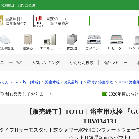
道蛇口｜TBV03413J
検索キーワード入力
水洗浄便座
給湯器
エコキュート
食洗機
ガスコンロ
IHヒーター
レン
ニュー
人気ランキング
かんたん検索
商品レビュー
くん home
蛇口(水栓)
浴室水栓・お風呂蛇口
壁付き浴室水栓
TOTO 浴室
盆期間も営業しております
2026年度の
【販売終了】TOTO｜浴室用水栓 『G
TBV03413J
付タイプ] [サーモスタット式シャワー水栓][コンフォートウェーブ
ヘッド] [短尺0mmスパウト]