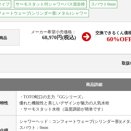
タイプ
サーモスタット付シャワーバス混合栓
スパウト0mm
フォートウェーブ(シリンダー形/メタル)シャワー
メーカー希望小売価格：
交換できるくん価
68,970円(税込)
60
%OF
商品
取扱
商品詳細
・TOTO蛇口の主力『GGシリーズ』
特性
優れた機能性と美しいデザインが魅力の人気水栓
・サーモスタット水栓（温度調節が簡単です）
シャワーヘッド：コンフォートウェーブ(シリンダー形)(メタ
スパウト：0mm
仕様