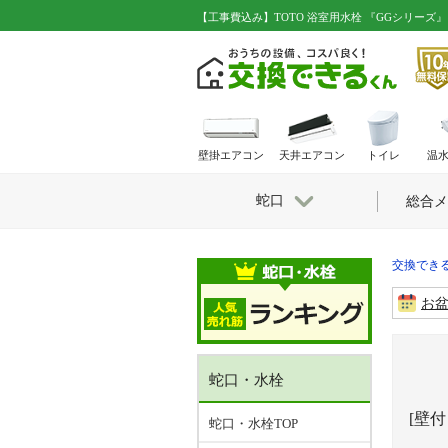
【工事費込み】TOTO 浴室用水栓 『GGシリーズ』 水
壁掛エアコン
天井エアコン
トイレ
温
蛇口
総合メ
交換できる
お
蛇口・水栓
[壁
蛇口・水栓TOP