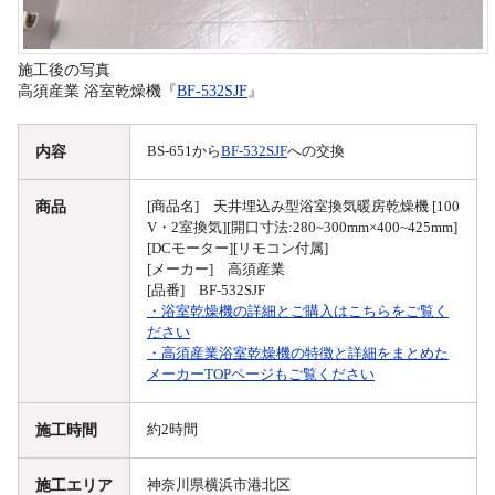
施工後の写真
高須産業 浴室乾燥機『
BF-532SJF
』
内容
BS-651から
BF-532SJF
への交換
商品
[商品名] 天井埋込み型浴室換気暖房乾燥機 [100
V・2室換気][開口寸法:280~300mm×400~425mm]
[DCモーター][リモコン付属]
[メーカー] 高須産業
[品番] BF-532SJF
・浴室乾燥機の詳細とご購入はこちらをご覧く
ださい
・高須産業浴室乾燥機の特徴と詳細をまとめた
メーカーTOPページもご覧ください
施工時間
約2時間
施工エリア
神奈川県横浜市港北区