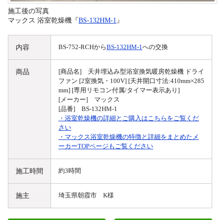
施工後の写真
マックス 浴室乾燥機『
BS-132HM-1
』
内容
BS-752-RCHから
BS-132HM-1
への交換
商品
[商品名] 天井埋込み型浴室換気暖房乾燥機 ドライ
ファン [2室換気・100V] [天井開口寸法:410mm×285
mm] [専用リモコン付属/タイマー表示あり]
[メーカー] マックス
[品番] BS-132HM-1
・浴室乾燥機の詳細とご購入はこちらをご覧くだ
さい
・マックス浴室乾燥機の特徴と詳細をまとめたメ
ーカーTOPページもご覧ください
施工時間
約3時間
施主
埼玉県朝霞市 K様