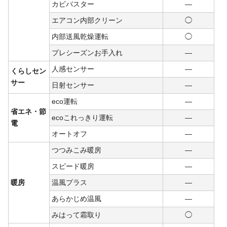
カビバスター
―
エアコン内部クリーン
◯
内部送風乾燥運転
◯
プレシーズンお手入れ
―
人感センサー
―
くらしセン
サー
日射センサー
―
eco運転
―
省エネ・節
ecoこれっきり運転
―
電
オートオフ
―
つつみこみ暖房
―
スピード暖房
―
暖房
温風プラス
―
あらかじめ温風
―
みはって霜取り
◯