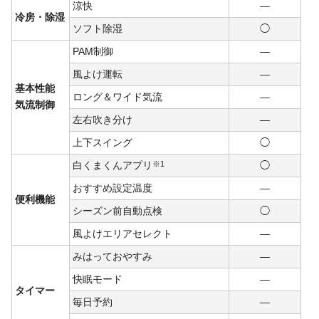
涼快
―
冷房・除湿
ソフト除湿
◯
PAM制御
―
風よけ運転
―
基本性能
ロング＆ワイド気流
―
気流制御
左右吹き分け
―
上下スイング
◯
白くまくんアプリ
※1
◯
おすすめ設定温度
―
便利機能
シーズン前自動点検
◯
風よけエリアセレクト
―
みはっておやすみ
―
快眠モード
―
タイマー
毎日予約
―