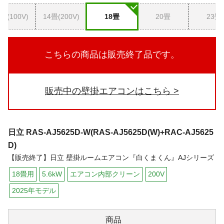
畳(100V)
14畳(200V)
18畳
20畳
23畳
こちらの商品は販売終了品です。
販売中の壁掛エアコンはこちら
日立
RAS-AJ5625D-W(RAS-AJ5625D(W)+RAC-AJ5625
D)
【販売終了】日立 壁掛ルームエアコン『白くまくん』AJシリーズ
18畳用
5.6kW
エアコン内部クリーン
200V
2025年モデル
商品