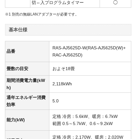
切⇔入プログラムタイマー
◯
※1 別売の無線LANアダプターが必要です。
基本仕様
RAS-AJ5625D-W(RAS-AJ5625D(W)+
品番
RAC-AJ5625D)
畳数の目安
およそ18畳
期間消費電力量(kW
2,118kWh
h)
通年エネルギー消費
5.0
効率
定格 冷房：5.6kW、暖房：6.7kW
能力(kW)
範囲 0.5～5.7kW、0.6～9.2kW
定格 冷房：2,170W、暖房：2,020W