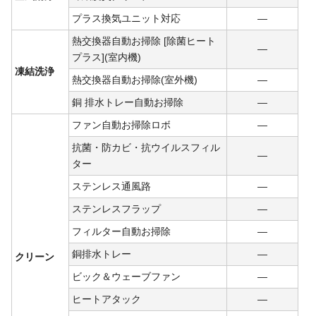
プラス換気ユニット対応
―
熱交換器自動お掃除 [除菌ヒート
―
プラス](室内機)
凍結洗浄
熱交換器自動お掃除(室外機)
―
銅 排水トレー自動お掃除
―
ファン自動お掃除ロボ
―
抗菌・防カビ・抗ウイルスフィル
―
ター
ステンレス通風路
―
ステンレスフラップ
―
フィルター自動お掃除
―
銅排水トレー
―
クリーン
ビック＆ウェーブファン
―
ヒートアタック
―