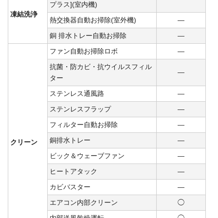
プラス](室内機)
凍結洗浄
熱交換器自動お掃除(室外機)
―
銅 排水トレー自動お掃除
―
ファン自動お掃除ロボ
―
抗菌・防カビ・抗ウイルスフィル
―
ター
ステンレス通風路
―
ステンレスフラップ
―
フィルター自動お掃除
―
銅排水トレー
―
クリーン
ビック＆ウェーブファン
―
ヒートアタック
―
カビバスター
―
エアコン内部クリーン
◯
内部送風乾燥運転
◯