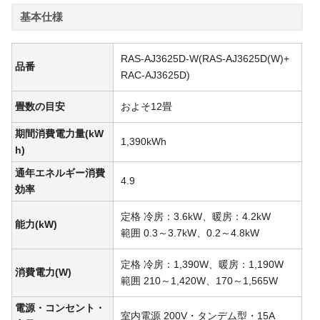
基本仕様
RAS-AJ3625D-W(RAS-AJ3625D(W)+
品番
RAC-AJ3625D)
畳数の目安
およそ12畳
期間消費電力量(kW
1,390kWh
h)
通年エネルギー消費
4.9
効率
定格 冷房：3.6kW、暖房：4.2kW
能力(kW)
範囲 0.3～3.7kW、0.2～4.8kW
定格 冷房：1,390W、暖房：1,190W
消費電力(W)
範囲 210～1,420W、170～1,565W
電源・コンセント・
室内電源 200V・タンデム型・15A