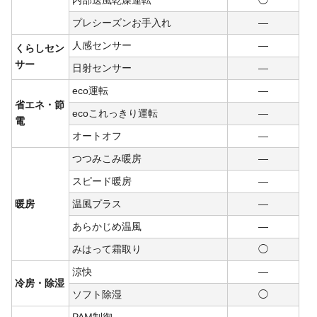
プレシーズンお手入れ
―
人感センサー
―
くらしセン
サー
日射センサー
―
eco運転
―
省エネ・節
ecoこれっきり運転
―
電
オートオフ
―
つつみこみ暖房
―
スピード暖房
―
暖房
温風プラス
―
あらかじめ温風
―
みはって霜取り
◯
涼快
―
冷房・除湿
ソフト除湿
◯
PAM制御
―