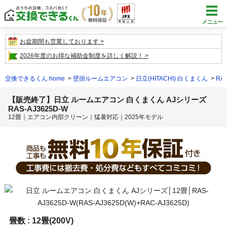
メニュー
お盆期間も営業しております
2026年度のお得な補助金制度を詳しく解説！
交換できるくん home
壁掛ルームエアコン
日立(HITACHI) 白くまくん
RAS
【販売終了】日立 ルームエアコン 白くまくん AJシリーズ
RAS-AJ3625D-W
12畳｜エアコン内部クリーン｜猛暑対応｜2025年モデル
畳数 :
12畳(200V)