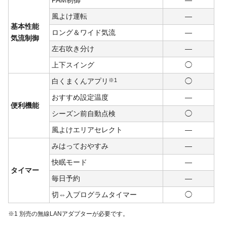
風よけ運転
―
基本性能
ロング＆ワイド気流
―
気流制御
左右吹き分け
―
上下スイング
◯
白くまくんアプリ
※1
◯
おすすめ設定温度
―
便利機能
シーズン前自動点検
◯
風よけエリアセレクト
―
みはっておやすみ
―
快眠モード
―
タイマー
毎日予約
―
切⇔入プログラムタイマー
◯
※1 別売の無線LANアダプターが必要です。