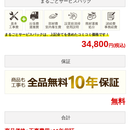
まるごと
サービスパック
基本
出張費
部材費
設置前清掃
廃材運搬
諸経費
工事費
運搬費
室内養生費
使用説明
処分
事務経費
まるごとサービスパックは、上記全てを含めたコミコミ価格です！
34,800
円(税込)
保証
無料
合計