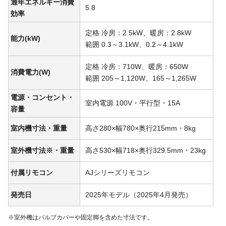
通年エネルギー消費
5.8
効率
定格 冷房：2.5kW、暖房：2.8kW
能力(kW)
範囲 0.3～3.1kW、0.2～4.1kW
定格 冷房：710W、暖房：650W
消費電力(W)
範囲 205～1,120W、165～1,265W
電源・コンセント・
室内電源 100V・平行型・15A
容量
室内機寸法・重量
高さ280×幅780×奥行215mm・8kg
室外機寸法※・重量
高さ530×幅718×奥行329.5mm・23kg
付属リモコン
AJシリーズリモコン
発売日
2025年モデル（2025年4月発売）
※室外機はバルブカバーや固定脚を含めた寸法です。