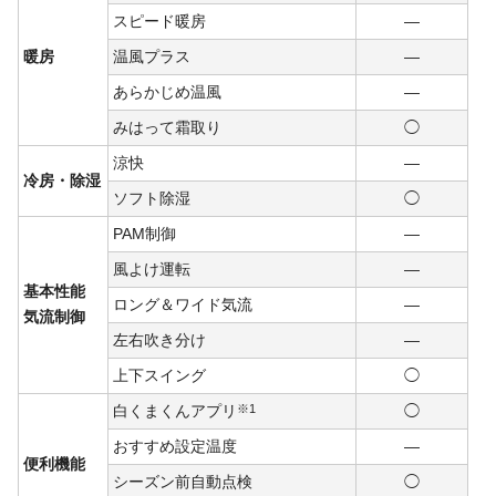
スピード暖房
―
暖房
温風プラス
―
あらかじめ温風
―
みはって霜取り
◯
涼快
―
冷房・除湿
ソフト除湿
◯
PAM制御
―
風よけ運転
―
基本性能
ロング＆ワイド気流
―
気流制御
左右吹き分け
―
上下スイング
◯
白くまくんアプリ
※1
◯
おすすめ設定温度
―
便利機能
シーズン前自動点検
◯