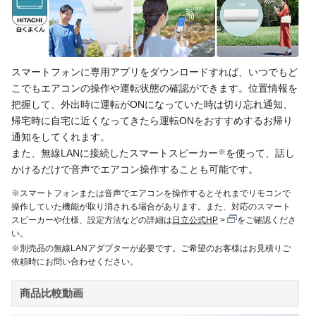
スマートフォンに専用アプリをダウンロードすれば、いつでもど
こでもエアコンの操作や運転状態の確認ができます。位置情報を
把握して、外出時に運転がONになっていた時は切り忘れ通知、
帰宅時に自宅に近くなってきたら運転ONをおすすめするお帰り
通知をしてくれます。
また、無線LANに接続したスマートスピーカー
※
を使って、話し
かけるだけで音声でエアコン操作することも可能です。
※スマートフォンまたは音声でエアコンを操作するとそれまでリモコンで
操作していた機能が取り消される場合があります。また、対応のスマート
スピーカーや仕様、設定方法などの詳細は
日立公式HP
をご確認くださ
い。
※別売品の無線LANアダプターが必要です。ご希望のお客様はお見積りご
依頼時にお問い合わせください。
商品比較動画