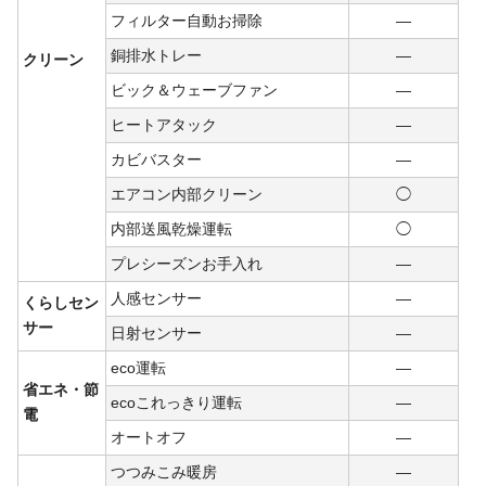
フィルター自動お掃除
―
銅排水トレー
―
クリーン
ビック＆ウェーブファン
―
ヒートアタック
―
カビバスター
―
エアコン内部クリーン
◯
内部送風乾燥運転
◯
プレシーズンお手入れ
―
人感センサー
―
くらしセン
サー
日射センサー
―
eco運転
―
省エネ・節
ecoこれっきり運転
―
電
オートオフ
―
つつみこみ暖房
―