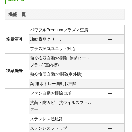
機能一覧
パワフルPremiumプラズマ空清
―
空気清浄
凍結脱臭クリーナー
―
プラス換気ユニット対応
―
熱交換器自動お掃除 [除菌ヒート
―
プラス](室内機)
凍結洗浄
熱交換器自動お掃除(室外機)
―
銅 排水トレー自動お掃除
―
ファン自動お掃除ロボ
―
抗菌・防カビ・抗ウイルスフィル
―
ター
ステンレス通風路
―
ステンレスフラップ
―