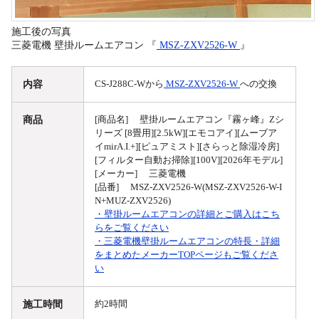
施工後の写真
三菱電機 壁掛ルームエアコン 『
MSZ-ZXV2526-W
』
内容
CS-J288C-Wから
MSZ-ZXV2526-W
への交換
商品
[商品名] 壁掛ルームエアコン『霧ヶ峰』Zシ
リーズ [8畳用][2.5kW][エモコアイ][ムーブア
イmirA.I.+][ピュアミスト][さらっと除湿冷房]
[フィルター自動お掃除][100V][2026年モデル]
[メーカー] 三菱電機
[品番] MSZ-ZXV2526-W(MSZ-ZXV2526-W-I
N+MUZ-ZXV2526)
・壁掛ルームエアコンの詳細とご購入はこち
らをご覧ください
・三菱電機壁掛ルームエアコンの特長・詳細
をまとめたメーカーTOPページもご覧くださ
い
施工時間
約2時間