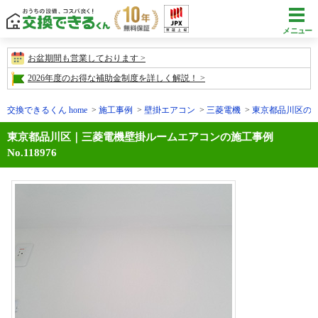
メニュー
お盆期間も営業しております
2026年度のお得な補助金制度を詳しく解説！
交換できるくん home
施工事例
壁掛エアコン
三菱電機
東京都品川区の施工事
東京都品川区｜三菱電機壁掛ルームエアコンの施工事例
No.118976