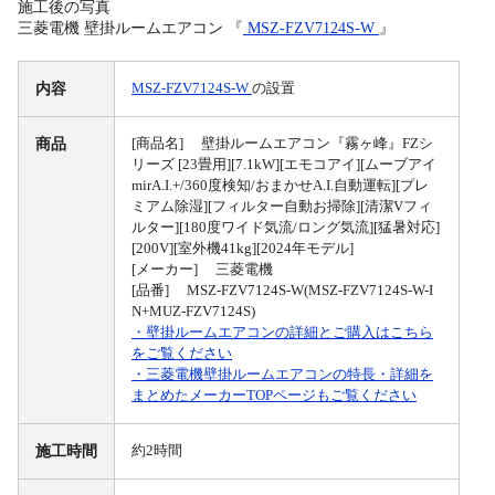
施工後の写真
三菱電機 壁掛ルームエアコン 『
MSZ-FZV7124S-W
』
内容
MSZ-FZV7124S-W
の設置
商品
[商品名] 壁掛ルームエアコン『霧ヶ峰』FZシ
リーズ [23畳用][7.1kW][エモコアイ][ムーブアイ
mirA.I.+/360度検知/おまかせA.I.自動運転][プレ
ミアム除湿][フィルター自動お掃除][清潔Vフィ
ルター][180度ワイド気流/ロング気流][猛暑対応]
[200V][室外機41kg][2024年モデル]
[メーカー] 三菱電機
[品番] MSZ-FZV7124S-W(MSZ-FZV7124S-W-I
N+MUZ-FZV7124S)
・壁掛ルームエアコンの詳細とご購入はこちら
をご覧ください
・三菱電機壁掛ルームエアコンの特長・詳細を
まとめたメーカーTOPページもご覧ください
施工時間
約2時間