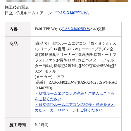
施工後の写真
日立 壁掛ルームエアコン 『
RAS-XJ4025D-W
』
内容
F40HTPP-Wから
RAS-XJ4025D-W
への交換
商品
[商品名] 壁掛ルームエアコン『白くまくん』X
Jシリーズ [14畳用][4.0kW][Premiumプラズマ空
清][凍結脱臭クリーナー][凍結洗浄 除菌ヒートプ
ラス][ファンお掃除ロボ][カビバスター][フィル
ター自動お掃除][猛暑対応][200V][室外機39kg][2
025年モデル]
[メーカー] 日立
[品番] RAS-XJ4025D-W(RAS-XJ4025D(W)+RAC
-XJ4025D)
・壁掛ルームエアコンの詳細とご購入はこちら
をご覧ください
・日立壁掛ルームエアコンの特長・詳細をまと
めたメーカーTOPページもご覧ください
施工時間
約2時間