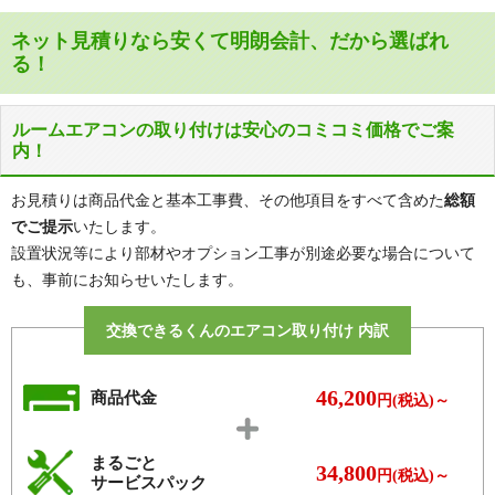
ラ行
臨海町
東大島駅、船堀駅、一之江駅、瑞江
都営新宿線
ネット見積りなら安くて明朗会計、だから選ばれ
駅、篠崎駅
る！
京成電鉄本線
京成小岩駅、江戸川駅
ルームエアコンの取り付けは安心のコミコミ価格でご案
内！
お見積りは商品代金と基本工事費、その他項目をすべて含めた
総額
でご提示
いたします。
設置状況等により部材やオプション工事が別途必要な場合について
も、事前にお知らせいたします。
交換できるくんのエアコン取り付け 内訳
46,200
商品代金
円(税込)～
まるごと
34,800
円(税込)～
サービスパック