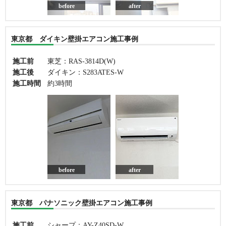
before
after
東京都 ダイキン壁掛エアコン施工事例
施工前
東芝：RAS-3814D(W)
施工後
ダイキン：S283ATES-W
施工時間
約3時間
before
after
東京都 パナソニック壁掛エアコン施工事例
施工前
シャープ：AY-Z40SD-W