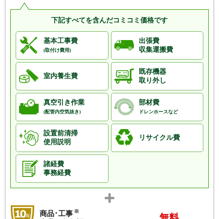
下記すべてを含んだコミコミ価格です
基本工事費
出張費
収集運搬費
(取付け費用)
既存機器
室内養生費
取り外し
真空引き作業
部材費
(配管内空気抜き)
ドレンホースなど
設置前清掃
リサイクル費
使用説明
諸経費
事務経費
※
商品･工事
無料