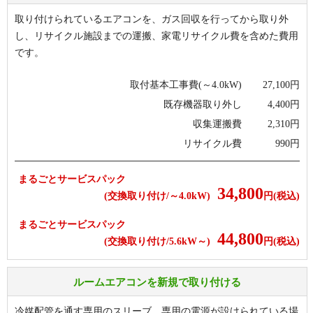
取り付けられているエアコンを、ガス回収を行ってから取り外
し、リサイクル施設までの運搬、家電リサイクル費を含めた費用
です。
取付基本工事費(～4.0kW)
27,100
円
既存機器取り外し
4,400
円
収集運搬費
2,310
円
リサイクル費
990
円
まるごとサービスパック
34,800
(交換取り付け/～4.0kW)
円(税込)
まるごとサービスパック
44,800
(交換取り付け/5.6kW～)
円(税込)
ルームエアコンを新規で取り付ける
冷媒配管を通す専用のスリーブ、専用の電源が設けられている場