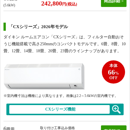
商品詳細
242,800
円(税込)
(5.6kW)
「CXシリーズ」2026年モデル
ダイキン ルームエアコン「CXシリーズ」は、フィルター自動おそ
うじ機能搭載で高さ250mmのコンパクトモデルです。6畳、8畳、10
畳、12畳、14畳、18畳、20畳、23畳のラインナップがあります。
本体
66
%
OFF
※室内機寸法は機種により異なります。画像は2.2
～5.6kWの室内機です。
CXシリーズ機能
6
取り付け工事込み価格
畳用