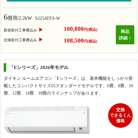
6
畳用/2.2kW
S225ATES-W
100,800
▶
円(税込)
新規取付工事費込み
商品
詳細
▶
108,500
交換取付工事費込み
円(税込)
「Eシリーズ」2026年モデル
ダイキン ルームエアコン「Eシリーズ」は、基本機能をしっかり搭
載したコンパクトサイズのスタンダードモデルです。6畳、8畳、10
畳、12畳、14畳、18畳のラインナップがあります。
交換
できるくん
価格