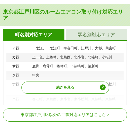
東京都江戸川区のルームエアコン取り付け対応エリ
ア
町名別対応エリア
駅名別対応エリア
ア行
一之江、一之江町、宇喜田町、江戸川、大杉、興宮町
カ行
上一色、上篠崎、北葛西、北小岩、北篠崎、小松川
サ行
鹿骨、鹿骨町、篠崎町、下篠崎町、清新町
タ行
中央
ナ行
中葛西、新堀、西一之江、西葛西、西小岩、西小松川
町、西篠崎、西瑞江、二之江町
ハ行
春江町、東葛西、東小岩、東小松川、東篠崎、東篠崎
町、東松本、東瑞江、平井、船堀、本一色
JR総武線（総武本線）
平井駅、小岩駅
マ行
松江、松島、松本、瑞江、南葛西、南小岩、南篠崎町
東京都江戸川区以外の工事対応エリアはこちら
JR京葉線
葛西臨海公園駅
ヤ行
谷河内
東京メトロ東西線
西葛西駅、葛西駅