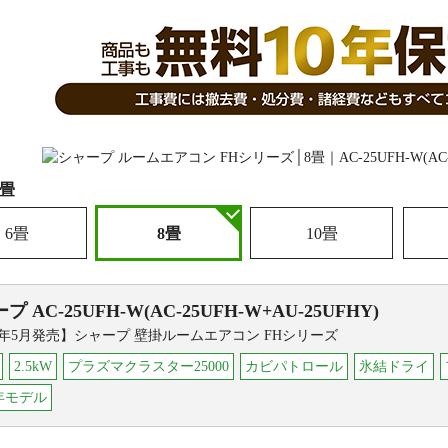
8畳
6畳
8畳
10畳
ープ
AC-25UFH-W(AC-25UFH-W+AU-25UFHY)
26年5月発売】シャープ 壁掛ルームエアコン FHシリーズ
2.5kW
プラズマクラスター25000
カビパトロール
氷結ドライ
6年モデル