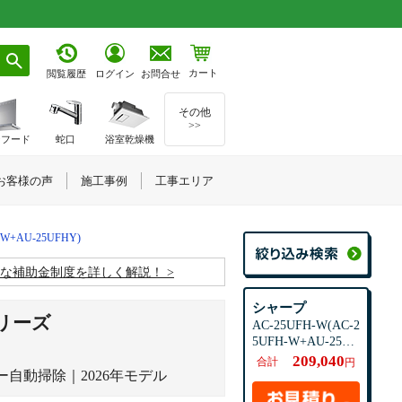
カート
お問合せ
閲覧履歴
ログイン
その他
>>
ジフード
蛇口
浴室乾燥機
お客様の声
施工事例
工事エリア
-W+AU-25UFHY)
お得な補助金制度を詳しく解説！
シャープ
リーズ
AC-25UFH-W(AC-2
5UFH-W+AU-25UF
HY)
209,040
合計
円
ー自動掃除｜2026年モデル