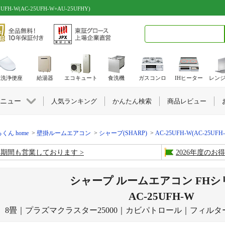
W(AC-25UFH-W+AU-25UFHY)
検索キーワード入力
水洗浄便座
給湯器
エコキュート
食洗機
ガスコンロ
IHヒーター
レン
ニュー
人気ランキング
かんたん検索
商品レビュー
くん home
壁掛ルームエアコン
シャープ(SHARP)
AC-25UFH-W(AC-25UFH
盆期間も営業しております
2026年度の
シャープ ルームエアコン FHシ
AC-25UFH-W
8畳｜プラズマクラスター25000｜カビパトロール｜フィルタ