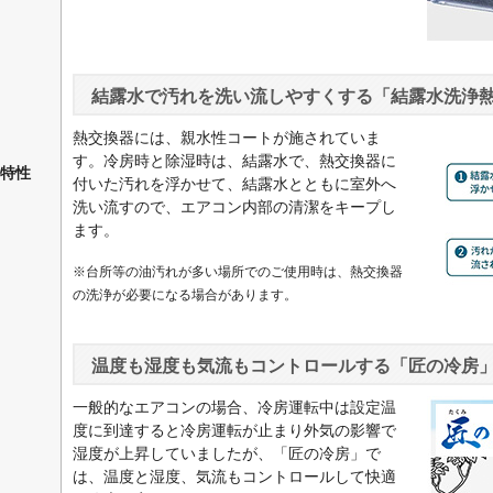
結露水で汚れを洗い流しやすくする「結露水洗浄
熱交換器には、親水性コートが施されていま
す。冷房時と除湿時は、結露水で、熱交換器に
特性
付いた汚れを浮かせて、結露水とともに室外へ
洗い流すので、エアコン内部の清潔をキープし
ます。
※台所等の油汚れが多い場所でのご使用時は、熱交換器
の洗浄が必要になる場合があります。
温度も湿度も気流もコントロールする「匠の冷房
一般的なエアコンの場合、冷房運転中は設定温
度に到達すると冷房運転が止まり外気の影響で
湿度が上昇していましたが、「匠の冷房」で
は、温度と湿度、気流もコントロールして快適