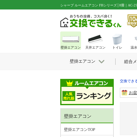
シャープ ルームエアコン FHシリーズ│8畳｜AC-25UFH-
壁掛エアコン
天井エアコン
トイレ
温
壁掛エアコン
総合メ
交換できる
お
壁掛エアコン
壁掛エアコンTOP