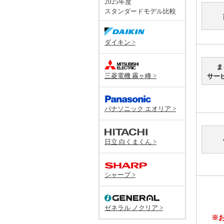
2025年度
スタンダードモデル比較
ダイキン >
ま
三菱電機 霧ヶ峰 >
サー
パナソニック エオリア >
日立 白くまくん >
シャープ >
ゼネラル ノクリア >
※