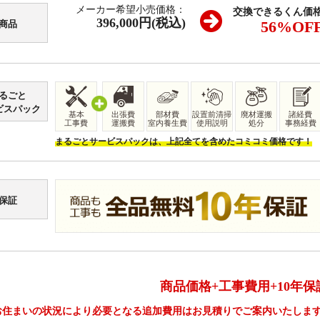
メーカー希望小売価格：
交換できるくん価
396,000円(税込)
56
%OF
商品
るごと
ビスパック
基本
出張費
部材費
設置前清掃
廃材運搬
諸経費
工事費
運搬費
室内養生費
使用説明
処分
事務経費
まるごとサービスパックは、上記全てを含めたコミコミ価格です！
保証
商品価格+工事費用+10年保
お住まいの状況により必要となる追加費用はお見積りでご案内いたしま