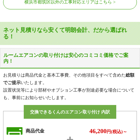
横浜市都筑区以外の工事対応エリアはこちら
ン（3号線）
駅 、中川駅
川和町駅、都筑ふれあいの丘駅、セン
横浜市営地下鉄グリーンラ
ター南駅、センター北駅、北山田駅、
イン（4号線）
東山田駅
ネット見積りなら安くて明朗会計、だから選ばれ
る！
ルームエアコンの取り付けは安心のコミコミ価格でご案
内！
お見積りは商品代金と基本工事費、その他項目をすべて含めた
総額
でご提示
いたします。
設置状況等により部材やオプション工事が別途必要な場合について
も、事前にお知らせいたします。
交換できるくんのエアコン取り付け 内訳
46,200
商品代金
円(税込)～