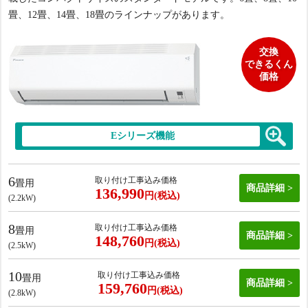
畳、12畳、14畳、18畳のラインナップがあります。
交換
できるくん
価格
Eシリーズ機能
6
取り付け工事込み価格
畳用
商品詳細
136,990
円(税込)
(2.2kW)
8
取り付け工事込み価格
畳用
商品詳細
148,760
円(税込)
(2.5kW)
10
取り付け工事込み価格
畳用
商品詳細
159,760
円(税込)
(2.8kW)