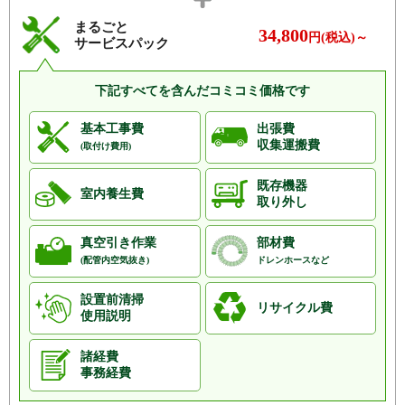
まるごと
34,800
円(税込)～
サービスパック
下記すべてを含んだコミコミ価格です
基本工事費
出張費
収集運搬費
(取付け費用)
既存機器
室内養生費
取り外し
真空引き作業
部材費
(配管内空気抜き)
ドレンホースなど
設置前清掃
リサイクル費
使用説明
諸経費
事務経費