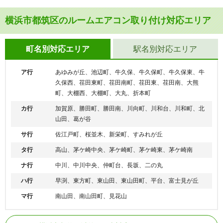
横浜市都筑区のルームエアコン取り付け対応エリア
町名別対応エリア
駅名別対応エリア
ア行
あゆみが丘、池辺町、牛久保、牛久保町、牛久保東、牛
久保西、荏田東町、荏田南町、荏田東、荏田南、大熊
町、大棚西、大棚町、大丸、折本町
カ行
加賀原、勝田町、勝田南、川向町、川和台、川和町、北
山田、葛が谷
サ行
佐江戸町、桜並木、新栄町、すみれが丘
タ行
高山、茅ケ崎中央、茅ケ崎町、茅ケ崎東、茅ケ崎南
ナ行
中川、中川中央、仲町台、長坂、二の丸
ハ行
早渕、東方町、東山田、東山田町、平台、富士見が丘
マ行
南山田、南山田町、見花山
横浜市営地下鉄ブルーライ
仲町台駅、センター南駅、センター北