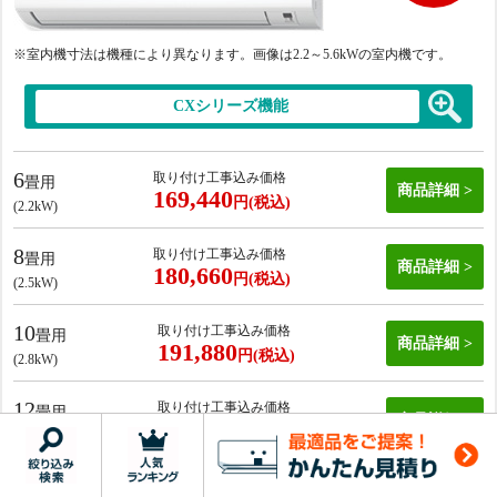
※室内機寸法は機種により異なります。画像は2.2
～5.6kWの室内機です。
CXシリーズ機能
6
取り付け工事込み価格
畳用
商品詳細
169,440
円(税込)
(2.2kW)
8
取り付け工事込み価格
畳用
商品詳細
180,660
円(税込)
(2.5kW)
10
取り付け工事込み価格
畳用
商品詳細
191,880
円(税込)
(2.8kW)
12
取り付け工事込み価格
畳用
商品詳細
206,840
円(税込)
(3.6kW)
14
取り付け工事込み価格
畳用
商品詳細