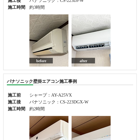
施工後
パナソニック：CS-223DJ-W
施工時間
約3時間
before
after
パナソニック壁掛エアコン施工事例
施工前
シャープ：AY-A25VX
施工後
パナソニック：CS-223DGX-W
施工時間
約2時間