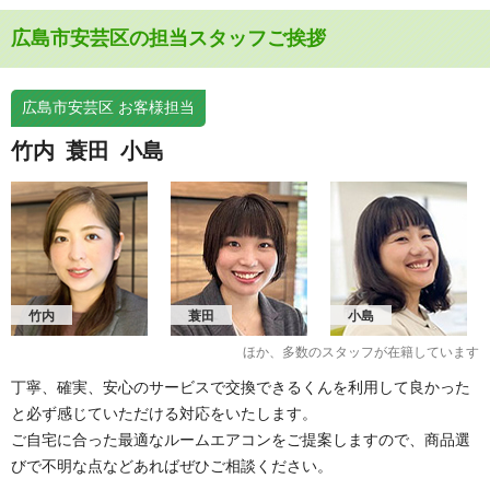
広島市安芸区の担当スタッフご挨拶
広島市安芸区 お客様担当
竹内
蓑田
小島
竹内
蓑田
小島
ほか、多数のスタッフが在籍しています
丁寧、確実、安心のサービスで交換できるくんを利用して良かった
と必ず感じていただける対応をいたします。
ご自宅に合った最適なルームエアコンをご提案しますので、商品選
びで不明な点などあればぜひご相談ください。