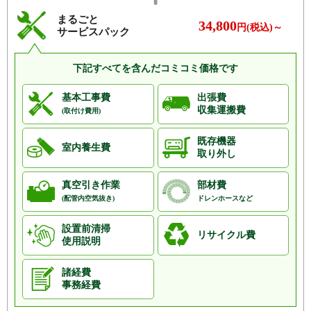
まるごと
34,800
円(税込)～
サービスパック
下記すべてを含んだコミコミ価格です
基本工事費
出張費
収集運搬費
(取付け費用)
既存機器
室内養生費
取り外し
真空引き作業
部材費
(配管内空気抜き)
ドレンホースなど
設置前清掃
リサイクル費
使用説明
諸経費
事務経費