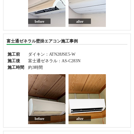
before
after
富士通ゼネラル壁掛エアコン施工事例
施工前
ダイキン：ATN28JSE5-W
施工後
富士通ゼネラル：AS-C283N
施工時間
約3時間
before
after