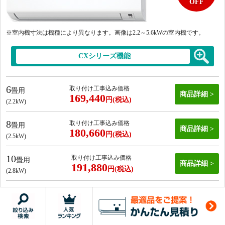
OFF
※室内機寸法は機種により異なります。画像は2.2
～5.6kWの室内機です。
CXシリーズ機能
6
取り付け工事込み価格
畳用
商品詳細
169,440
円(税込)
(2.2kW)
8
取り付け工事込み価格
畳用
商品詳細
180,660
円(税込)
(2.5kW)
10
取り付け工事込み価格
畳用
商品詳細
191,880
円(税込)
(2.8kW)
12
取り付け工事込み価格
畳用
商品詳細
206,840
円(税込)
(3.6kW)