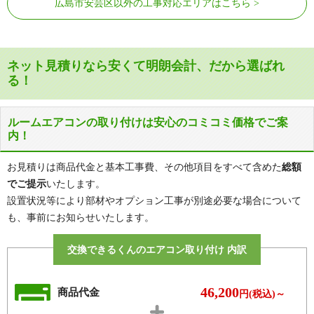
広島市安芸区以外の工事対応エリアはこちら
JR呉線
矢野駅
みどり口駅、みどり中街駅、みどり中
スカイレールみどり坂線
央駅
ネット見積りなら安くて明朗会計、だから選ばれ
る！
ルームエアコンの取り付けは安心のコミコミ価格でご案
内！
お見積りは商品代金と基本工事費、その他項目をすべて含めた
総額
でご提示
いたします。
設置状況等により部材やオプション工事が別途必要な場合について
も、事前にお知らせいたします。
交換できるくんのエアコン取り付け 内訳
46,200
商品代金
円(税込)～