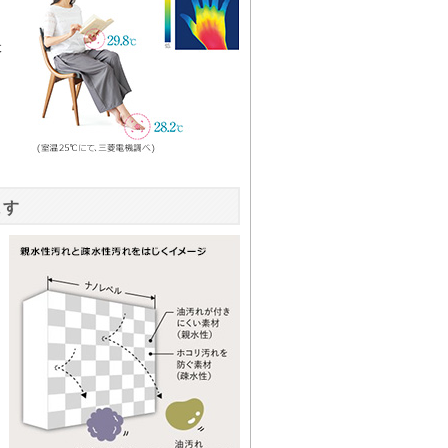
犬
と
ます