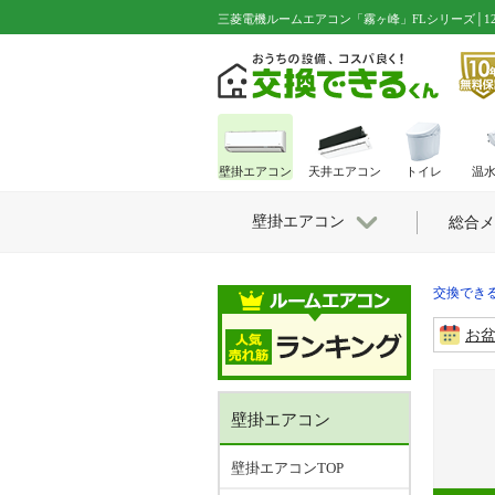
三菱電機ルームエアコン「霧ヶ峰」FLシリーズ│12畳用│MSZ-
壁掛エアコン
天井エアコン
トイレ
温
壁掛エアコン
総合メ
交換できる
お
壁掛エアコン
壁掛エアコンTOP