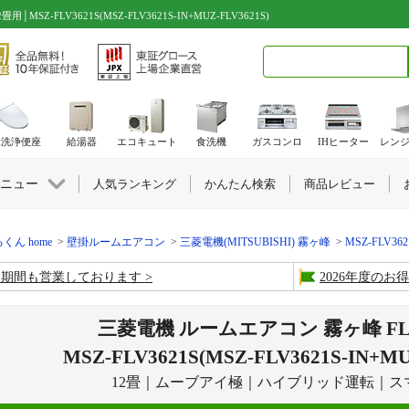
FLV3621S(MSZ-FLV3621S-IN+MUZ-FLV3621S)
検索キーワード入力
水洗浄便座
給湯器
エコキュート
食洗機
ガスコンロ
IHヒーター
レン
ニュー
人気ランキング
かんたん検索
商品レビュー
くん home
壁掛ルームエアコン
三菱電機(MITSUBISHI) 霧ヶ峰
MSZ-FLV362
盆期間も営業しております
2026年度の
三菱電機 ルームエアコン 霧ヶ峰 F
MSZ-FLV3621S(MSZ-FLV3621S-IN+MU
12畳｜ムーブアイ極｜ハイブリッド運転｜ス