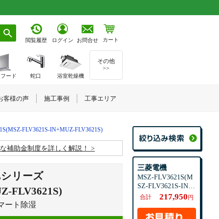
カート
お問合せ
閲覧履歴
ログイン
その他
>>
ジフード
蛇口
浴室乾燥機
お客様の声
施工事例
工事エリア
1S(MSZ-FLV3621S-IN+MUZ-FLV3621S)
お得な補助金制度を詳しく解説！
三菱電機
Lシリーズ
MSZ-FLV3621S(M
SZ-FLV3621S-IN+
Z-FLV3621S)
MUZ-FLV3621S)
217,950
合計
円
マート除湿