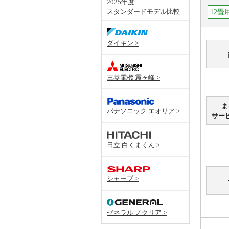
2025年度
スタンダードモデル比較
12畳
ダイキン >
三菱電機 霧ヶ峰 >
ま
パナソニック エオリア >
サー
日立 白くまくん >
シャープ >
ゼネラル ノクリア >