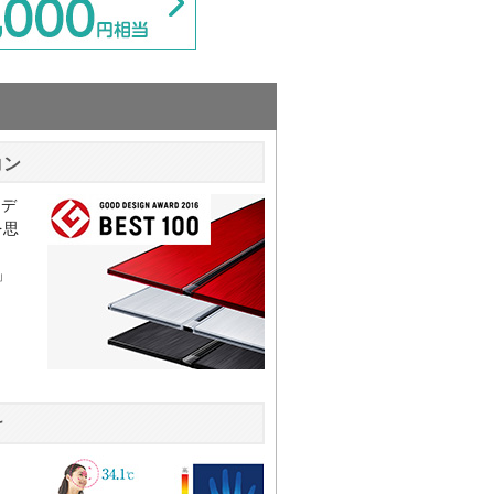
コン
ドデ
を思
」
け