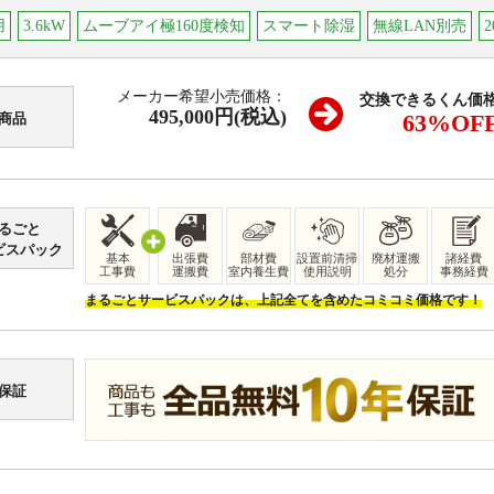
用
3.6kW
ムーブアイ極160度検知
スマート除湿
無線LAN別売
2
メーカー希望小売価格：
交換できるくん価
495,000円(税込)
63
%OF
商品
るごと
ビスパック
基本
出張費
部材費
設置前清掃
廃材運搬
諸経費
工事費
運搬費
室内養生費
使用説明
処分
事務経費
まるごとサービスパックは、上記全てを含めたコミコミ価格です！
保証