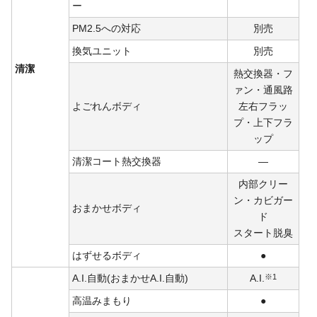
ー
PM2.5への対応
別売
換気ユニット
別売
清潔
熱交換器・フ
ァン・通風路
よごれんボディ
左右フラッ
プ・上下フラ
ップ
清潔コート熱交換器
―
内部クリー
ン・カビガー
おまかせボディ
ド
スタート脱臭
はずせるボディ
●
A.I.自動(おまかせA.I.自動)
A.I.
※1
高温みまもり
●