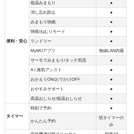
低温みまもり
●
消し忘れ防止
●
みまもり快眠
●
快眠/ねむりモード
●
便利・安心
ランドリー
●
MyMUアプリ
無線LAN内蔵
サーモでみまもり/タッチ気流
●
A.I.換気アシスト
●
おかえりON/おでかけOFF
●
おやすみサポート
●
高温おしらせ/低温おしらせ
●
時刻で予約
●
タイマー
切タイマーの
かんたん予約
み
室外機凍結防止ヒーター
別売
※4