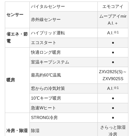
バイタルセンサー
エモコアイ
センサー
ムーブアイmir
赤外線センサー
A.I.＋
ハイブリッド運転
A.I.
※1
省エネ・節
電
エコスタート
●
快適ロング暖房
●
室温キープシステム
●
ZXV2825(S)～
最高約60℃温風
ZXV9025S
暖房
窓からの冷気対策
A.I.
※1
10℃キープ暖房
●
急速Wヒート
●
STRONG冷房
●
さらっと除湿
冷房・除湿
除湿
冷房