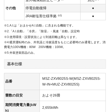
その他
停電自動復帰
●
JRA耐塩害仕様準拠
※5
●
※1.A.I.は「おまかせA.I.自動」に含まれる機能です。
※2.「A.I.自動」「冷房」「除湿」・風速「自動」設定時
※3.使用環境・設置状況により到達距離は異なります。
※4.暖房運転時のみ、外気温と冷媒温度をもとに必要時のみ通電します。消
費電力100V機種：80W 200V機種：100W。
※5 外装塗装部品のみ。
基本仕様
MSZ-ZXV8025S-W(MSZ-ZXV8025S-
品番
W-IN+MUZ-ZXV8025S)
畳数の目安
およそ26畳
期間消費電力量(kW
2,655kWh
h)