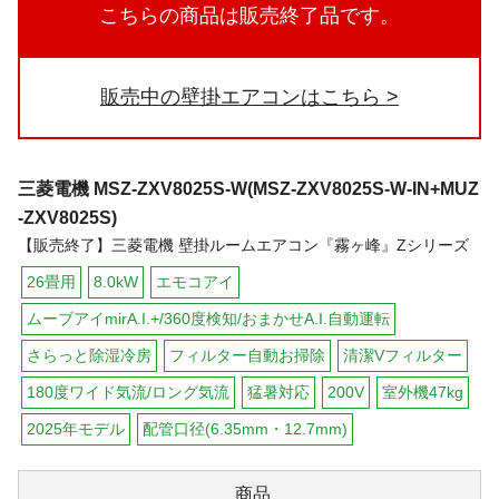
こちらの商品は販売終了品です。
販売中の壁掛エアコンはこちら
三菱電機
MSZ-ZXV8025S-W(MSZ-ZXV8025S-W-IN+MUZ
-ZXV8025S)
【販売終了】三菱電機 壁掛ルームエアコン『霧ヶ峰』Zシリーズ
26畳用
8.0kW
エモコアイ
ムーブアイmirA.I.+/360度検知/おまかせA.I.自動運転
さらっと除湿冷房
フィルター自動お掃除
清潔Vフィルター
180度ワイド気流/ロング気流
猛暑対応
200V
室外機47kg
2025年モデル
配管口径(6.35mm・12.7mm)
商品