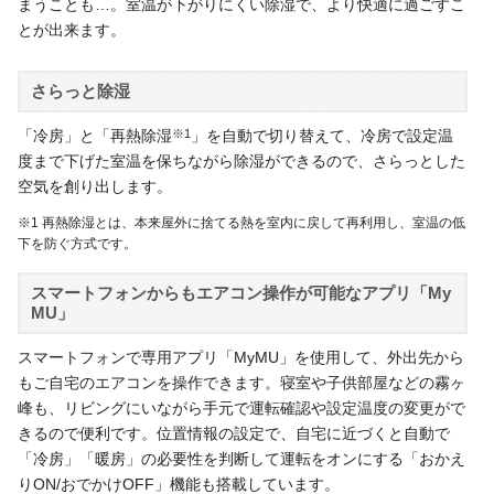
まうことも…。室温が下がりにくい除湿で、より快適に過ごすこ
とが出来ます。
さらっと除湿
「冷房」と「再熱除湿
※1
」を自動で切り替えて、冷房で設定温
度まで下げた室温を保ちながら除湿ができるので、さらっとした
空気を創り出します。
※1 再熱除湿とは、本来屋外に捨てる熱を室内に戻して再利用し、室温の低
下を防ぐ方式です。
スマートフォンからもエアコン操作が可能なアプリ「My
MU」
スマートフォンで専用アプリ「MyMU」を使用して、外出先から
もご自宅のエアコンを操作できます。寝室や子供部屋などの霧ヶ
峰も、リビングにいながら手元で運転確認や設定温度の変更がで
きるので便利です。位置情報の設定で、自宅に近づくと自動で
「冷房」「暖房」の必要性を判断して運転をオンにする「おかえ
りON/おでかけOFF」機能も搭載しています。