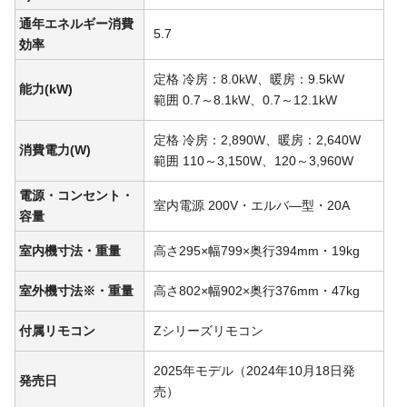
通年エネルギー消費
5.7
効率
定格 冷房：8.0kW、暖房：9.5kW
能力(kW)
範囲 0.7～8.1kW、0.7～12.1kW
定格 冷房：2,890W、暖房：2,640W
消費電力(W)
範囲 110～3,150W、120～3,960W
電源・コンセント・
室内電源 200V・エルバ―型・20A
容量
室内機寸法・重量
高さ295×幅799×奥行394mm・19kg
室外機寸法※・重量
高さ802×幅902×奥行376mm・47kg
付属リモコン
Zシリーズリモコン
2025年モデル（2024年10月18日発
発売日
売）