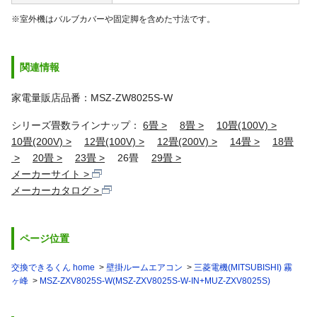
※室外機はバルブカバーや固定脚を含めた寸法です。
関連情報
家電量販店品番：MSZ-ZW8025S-W
シリーズ畳数ラインナップ：
6畳
8畳
10畳(100V)
10畳(200V)
12畳(100V)
12畳(200V)
14畳
18畳
20畳
23畳
26畳
29畳
メーカーサイト
メーカーカタログ
ページ位置
交換できるくん home
壁掛ルームエアコン
三菱電機(MITSUBISHI) 霧
ヶ峰
MSZ-ZXV8025S-W(MSZ-ZXV8025S-W-IN+MUZ-ZXV8025S)