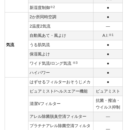
新湿度制御
※2
●
2か所同時空調
●
2温度2気流
―
自動風あて・風よけ
A.I.
※1
気流
うる肌気流
●
保湿風よけ
●
ワイド気流/ロング気流
※3
●
ハイパワー
●
はずせるフィルターおそうじメカ
●
ピュアミスト/ヘルスエアー機能
ピュアミスト
抗菌・撥油・
清潔Vフィルター
ウイルス抑制
アレル除菌脱臭空清フィルター
―
プラチナアレル除菌空清フィルタ
―