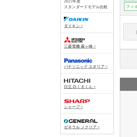
2025年度
フィ
スタンダードモデル比較
ダイキン >
三菱電機 霧ヶ峰 >
パナソニック エオリア >
日立 白くまくん >
シャープ >
ゼネラル ノクリア >