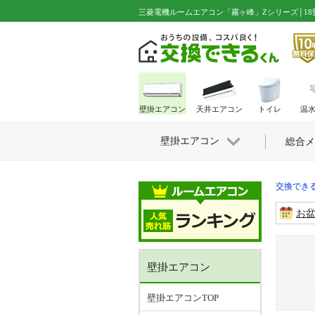
三菱電機ルームエアコン「霧ヶ峰」Zシリーズ│18畳用│MSZ-
壁掛エアコン
天井エアコン
トイレ
温
壁掛エアコン
総合メ
交換できる
お
壁掛エアコン
壁掛エアコンTOP