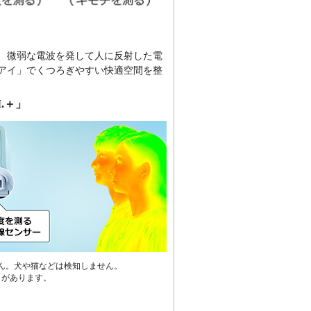
、微弱な電波を発して人に反射した電
アイ」でくつろぎやすい快適空間を整
.＋」
ません。犬や猫などは検知しません。
とがあります。
」