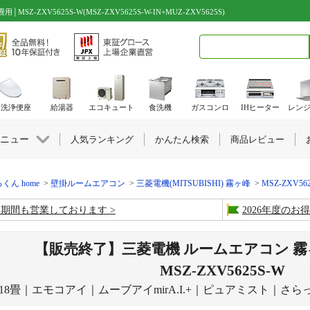
ZXV5625S-W(MSZ-ZXV5625S-W-IN+MUZ-ZXV5625S)
検索キーワード入力
水洗浄便座
給湯器
エコキュート
食洗機
ガスコンロ
IHヒーター
レン
ニュー
人気ランキング
かんたん検索
商品レビュー
くん home
壁掛ルームエアコン
三菱電機(MITSUBISHI) 霧ヶ峰
MSZ-ZXV562
盆期間も営業しております
2026年度の
【販売終了】三菱電機 ルームエアコン 霧
MSZ-ZXV5625S-W
18畳｜エモコアイ｜ムーブアイmirA.I.+｜ピュアミスト｜さら