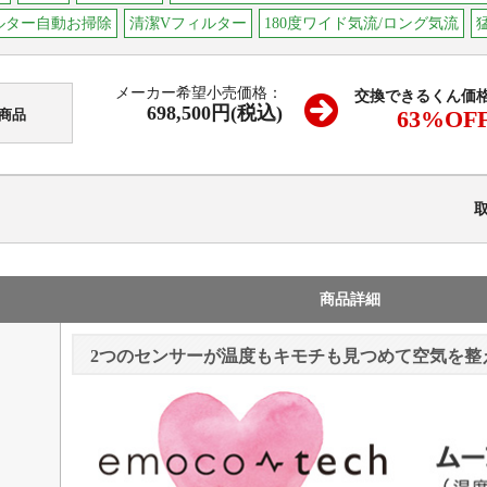
ルター自動お掃除
清潔Vフィルター
180度ワイド気流/ロング気流
メーカー希望小売価格：
交換できるくん価
698,500円(税込)
63
%OF
商品
商品詳細
2つのセンサーが温度もキモチも見つめて空気を整