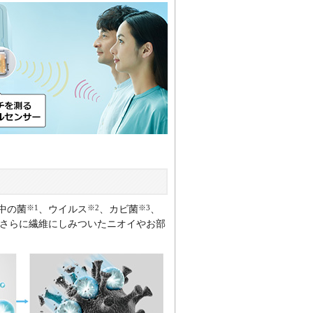
※1
※2
※3
中の菌
、ウイルス
、カビ菌
、
さらに繊維にしみついたニオイやお部