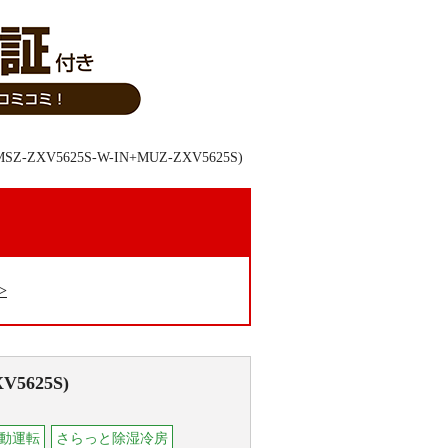
。
V5625S)
.自動運転
さらっと除湿冷房