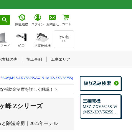
カート
お問合せ
閲覧履歴
ログイン
その他
>>
ジフード
蛇口
浴室乾燥機
お客様の声
施工事例
工事エリア
5S-W(MSZ-ZXV5625S-W-IN+MUZ-ZXV5625S)
お得な補助金制度を詳しく解説！
三菱電機
ヶ峰 Zシリーズ
MSZ-ZXV5625S-W
(MSZ-ZXV5625S-
W-IN+MUZ-ZXV56
25S)
っと除湿冷房｜2025年モデル