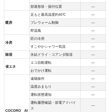
部屋形状・据付位置
―
足もと最高温度約40℃
―
暖房
プレウォーム制御
―
即温風
―
匠の冷房
―
冷房
すこやかシャワー気流
―
除湿
氷結ドライ・コアンダ除湿
―
エコ自動運転
―
省エネ
おでかけ運転
―
遠隔操作
―
温度みまもり
―
運転状態通知
―
運転履歴確認・節電アドバイ
―
ス
COCORO AI