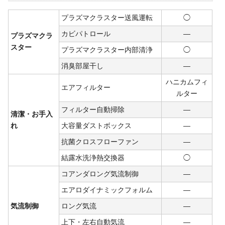
プラズマクラスター送風運転
◯
カビパトロール
―
プラズマクラ
スター
プラズマクラスター内部清浄
◯
消臭部屋干し
―
ハニカムフィ
エアフィルター
ルター
フィルター自動掃除
―
清潔・お手入
れ
大容量ダストボックス
―
抗菌クロスフローファン
―
結露水洗浄熱交換器
◯
コアンダロング気流制御
―
エアロダイナミックフォルム
―
気流制御
ロング気流
―
上下・左右自動気流
―