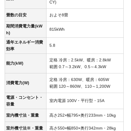
CY)
畳数の目安
およそ8畳
期間消費電力量(kW
815kWh
h)
通年エネルギー消費
5.8
効率
定格 冷房：2.5kW、暖房：2.8kW
能力(kW)
範囲 0.7～3.2kW、0.5～4.3kW
定格 冷房：630W、暖房：605W
消費電力(W)
範囲 120～860W、110～1,200W
電源・コンセント・
室内電源 100V・平行型・15A
容量
室内機寸法・重量
高さ252×幅795×奥行233mm・10kg
室外機寸法※・重量
高さ550×幅850×奥行342mm・28kg