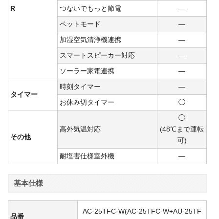
R
つないでもっと節電
―
ペットモード
―
加湿空気清浄機連携
―
スマートスピーカー対応
―
ソーラー家電連携
―
時刻タイマー
―
タイマー
お休み切タイマー
◯
◯
高外気温対応
(48℃まで運転
その他
可)
耐塩害仕様室外機
―
基本仕様
AC-25TFC-W(AC-25TFC-W+AU-25TF
品番