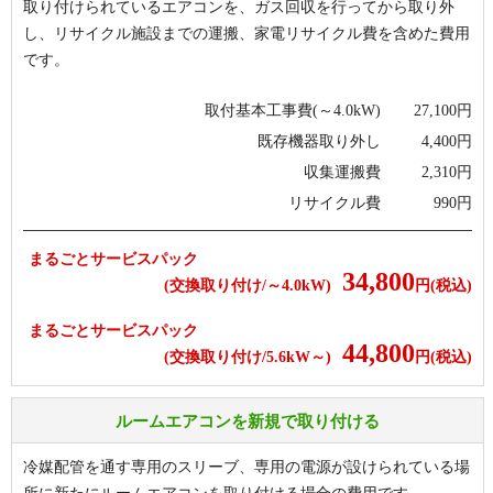
取り付けられているエアコンを、ガス回収を行ってから取り外
し、リサイクル施設までの運搬、家電リサイクル費を含めた費用
です。
取付基本工事費(～4.0kW)
27,100
円
既存機器取り外し
4,400
円
収集運搬費
2,310
円
リサイクル費
990
円
まるごとサービスパック
34,800
(交換取り付け/～4.0kW)
円(税込)
まるごとサービスパック
44,800
(交換取り付け/5.6kW～)
円(税込)
ルームエアコンを新規で取り付ける
冷媒配管を通す専用のスリーブ、専用の電源が設けられている場