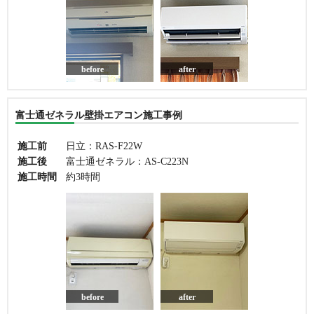
before
after
富士通ゼネラル壁掛エアコン施工事例
施工前
日立：RAS-F22W
施工後
富士通ゼネラル：AS-C223N
施工時間
約3時間
before
after