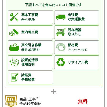
下記すべてを含んだコミコミ価格です
基本工事費
出張費
収集運搬費
(取付け費用)
既存機器
室内養生費
取り外し
真空引き作業
部材費
(配管内空気抜き)
ドレンホースなど
設置前清掃
リサイクル費
使用説明
諸経費
事務経費
※
商品･工事
無料
全品10年保証