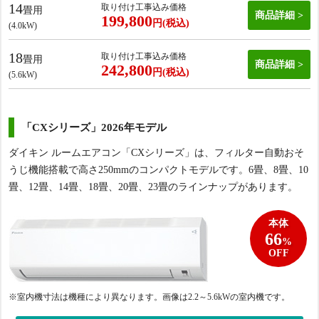
14
取り付け工事込み価格
畳用
商品詳細
199,800
円(税込)
(4.0kW)
18
取り付け工事込み価格
畳用
商品詳細
242,800
円(税込)
(5.6kW)
「CXシリーズ」2026年モデル
ダイキン ルームエアコン「CXシリーズ」は、フィルター自動おそ
うじ機能搭載で高さ250mmのコンパクトモデルです。6畳、8畳、10
畳、12畳、14畳、18畳、20畳、23畳のラインナップがあります。
本体
66
%
OFF
※室内機寸法は機種により異なります。画像は2.2
～5.6kWの室内機です。