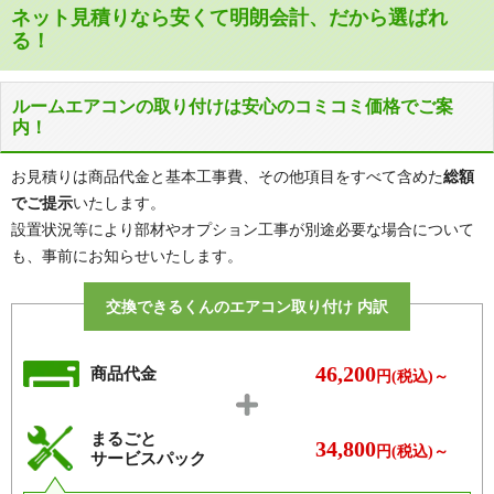
東京メトロ東西線
南行徳駅、行徳駅、妙典駅
妙典、本北方
ネット見積りなら安くて明朗会計、だから選ばれ
都営新宿線
本八幡駅
る！
ヤ行
八幡
JR京葉線
市川塩浜駅、二俣新町駅
ワ行
若宮
ルームエアコンの取り付けは安心のコミコミ価格でご案
国府台駅、市川真間駅、菅野駅、京成
京成本線
内！
八幡駅、鬼越駅
JR武蔵野線
市川大野駅
お見積りは商品代金と基本工事費、その他項目をすべて含めた
総額
でご提示
いたします。
設置状況等により部材やオプション工事が別途必要な場合について
も、事前にお知らせいたします。
交換できるくんのエアコン取り付け 内訳
46,200
商品代金
円(税込)～
まるごと
34,800
円(税込)～
サービスパック