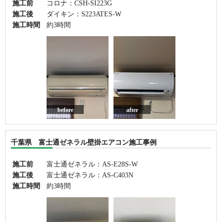
施工前
コロナ：CSH-SI223G
施工後
ダイキン：S223ATES-W
施工時間
約3時間
before
after
千葉県 富士通ゼネラル壁掛エアコン施工事例
施工前
富士通ゼネラル：AS-E28S-W
施工後
富士通ゼネラル：AS-C403N
施工時間
約3時間