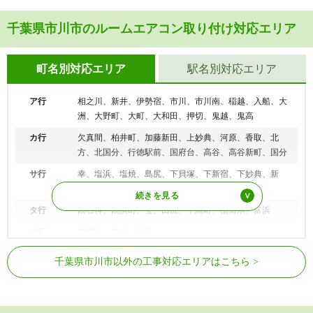
千葉県市川市のルームエアコン取り付け対応エリア
町名別対応エリア
駅名別対応エリア
ア行
相之川、新井、伊勢宿、市川、市川南、稲越、入船、大
洲、大野町、大町、大和田、押切、鬼越、鬼高
カ行
欠真間、柏井町、加藤新田、上妙典、河原、香取、北
方、北国分、行徳駅前、国府台、高谷、高谷新町、国分
サ行
幸、塩浜、塩焼、島尻、下貝塚、下新宿、下妙典、新
田、末広、菅野、須和田、関ケ島、曽谷
タ行
高石神、高浜町、宝、田尻、千鳥町、稲荷木、富浜
ナ行
中国分、中山、新浜
JR中央・総武線
市川駅、本八幡駅
ハ行
原木、東大和田、東国分、東菅野、東浜、日之出、平
千葉県市川市以外の工事対応エリアはこちら
田、広尾、福栄、二俣、二俣新町、奉免町、北方町、堀
JR総武本線
市川駅
之内、本行徳、本塩
北総鉄道北総線
北国分駅、大町駅
マ行
真間、湊、湊新田、南大野、南行徳、南八幡、宮久保、