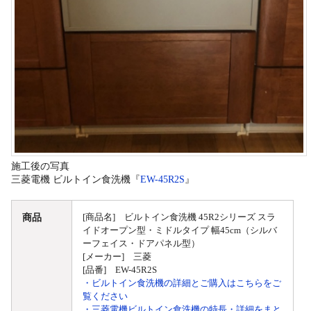
施工後の写真
三菱電機 ビルトイン食洗機『
EW-45R2S
』
商品
[商品名] ビルトイン食洗機 45R2シリーズ スラ
イドオープン型・ミドルタイプ 幅45cm（シルバ
ーフェイス・ドアパネル型）
[メーカー] 三菱
[品番] EW-45R2S
・ビルトイン食洗機の詳細とご購入はこちらをご
覧ください
・三菱電機ビルトイン食洗機の特長・詳細をまと