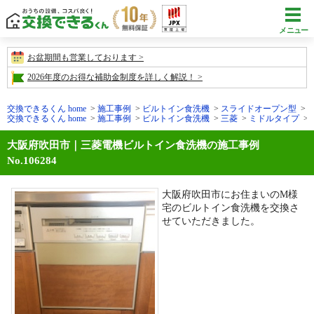
メニュー
お盆期間も営業しております
2026年度のお得な補助金制度を詳しく解説！
交換できるくん home
施工事例
ビルトイン食洗機
スライドオープン型
交換できるくん home
施工事例
ビルトイン食洗機
三菱
ミドルタイプ
大阪府吹田市｜三菱電機ビルトイン食洗機の施工事例
No.106284
大阪府吹田市にお住まいのM様
宅のビルトイン食洗機を交換さ
せていただきました。