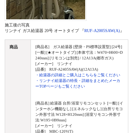
施工後の写真
リンナイ ガス給湯器 20号 オートタイプ 『
RUF-A2005SAW(A)
』
商品
[商品名] ガス給湯器 [壁掛・PS標準設置型] [24号]
[一般] [★オートタイプ] [本体寸法：W470×H600×D
240mm] [リモコンは別売] / 12A13A(都市ガス)
[メーカー] リンナイ
[品番] RUF-A2405SAW(A)(12A13A)
・給湯器の詳細とご購入はこちらをご覧ください
・リンナイ給湯器の特長・詳細をまとめたメーカ
ーTOPページもご覧ください
[商品名] 給湯器 台所/浴室リモコンセット [一般] [イ
ンターホン機能なし] [エネルックなし] [台所リモコ
ン外形寸法:W128×H120mm] [浴室リモコン外形寸
法:W195×H99mm]
[メーカー] リンナイ
[品番] MBC-120V(T)