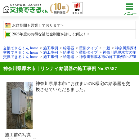
メニュー
お盆期間も営業しております
2026年度のお得な補助金制度を詳しく解説！
交換できるくん home
施工事例
給湯器
壁掛タイプ
一般
神奈川県厚木市の
交換できるくん home
施工事例
給湯器
壁掛タイプ
神奈川県厚木市の施工事例
交換できるくん home
施工事例
給湯器
神奈川県厚木市の施工事例No.87587
神奈川県厚木市｜リンナイ給湯器の施工事例 No.87587
神奈川県厚木市にお住まいのK様宅の給湯器を交
換させていただきました。
施工前の写真