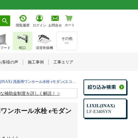
カート
お問合せ
閲覧履歴
ログイン
その他
>>
ジフード
蛇口
浴室乾燥機
お客様の声
施工事例
工事エリア
L(INAX) 洗面用ワンホール水栓 eモダン(エコハンドル)
お得な補助金制度を詳しく解説！
LIXIL(INAX)
面用ワンホール水栓 eモダン
LF-E340SYN