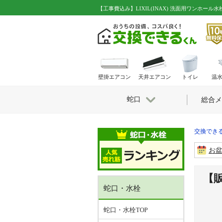
【工事費込み】LIXIL(INAX) 洗面用ワンホール水
壁掛エアコン
天井エアコン
トイレ
温
蛇口
総合メ
交換できる
お
【販
蛇口・水栓
蛇口・水栓TOP