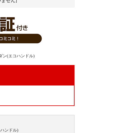
ません]
。
コハンドル)