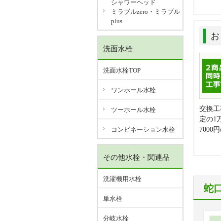
シャワーヘッド
ミラブルzero・ミラブル
plus
お
洗面水栓
洗面水栓TOP
ワンホール水栓
交換工
ツーホール水栓
定の1
コンビネーション水栓
700
その他水栓・関連品
洗濯機用水栓
蛇
単水栓
分岐水栓