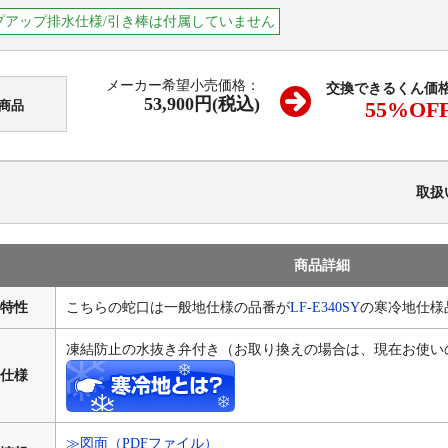
プアップ排水仕様/引き棒は付属していません
メーカー希望小売価格：
交換できるくん価
53,900円(税込)
55
%OF
商品
取扱
商品詳細
特性
こちらの蛇口は一般地仕様の品番が
LF-E340SY
の寒冷地仕様
凍結防止の水抜き弁付き（お取り換えの場合は、現在お使い
仕様
≫図面（PDFファイル）