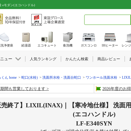
栓 eモダン(エコハンドル)
検索キーワード入力
水洗浄便座
給湯器
エコキュート
食洗機
ガスコンロ
IHヒーター
レン
ニュー
人気ランキング
かんたん検索
商品レビュー
くん home
蛇口(水栓)
洗面所水栓・洗面台蛇口
ワンホール洗面水栓
LIXI
盆期間も営業しております
2026年度の
売終了】LIXIL(INAX)｜【寒冷地仕様】 洗
(エコハンドル)
LF-E340SYN