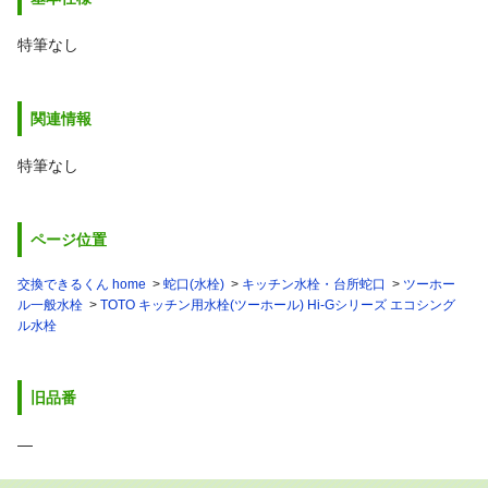
特筆なし
関連情報
特筆なし
ページ位置
交換できるくん home
蛇口(水栓)
キッチン水栓・台所蛇口
ツーホー
ル一般水栓
TOTO キッチン用水栓(ツーホール) Hi-Gシリーズ エコシング
ル水栓
旧品番
―