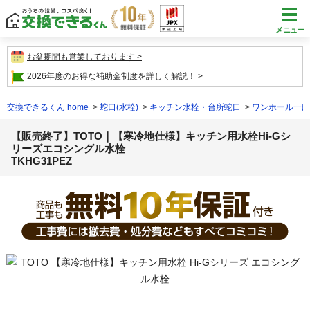
メニュー
お盆期間も営業しております
2026年度のお得な補助金制度を詳しく解説！
交換できるくん home
蛇口(水栓)
キッチン水栓・台所蛇口
ワンホール一般
【販売終了】TOTO｜【寒冷地仕様】キッチン用水栓Hi-Gシ
リーズエコシングル水栓
TKHG31PEZ