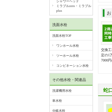
シャワーヘッド
ミラブルzero・ミラブル
plus
お
洗面水栓
洗面水栓TOP
ワンホール水栓
交換工
定の1
ツーホール水栓
700
コンビネーション水栓
その他水栓・関連品
蛇
洗濯機用水栓
単水栓
分岐水栓