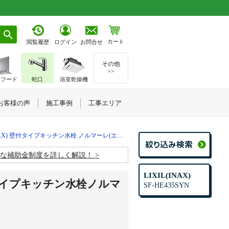
カート
お問合せ
閲覧履歴
ログイン
その他
>>
ジフード
蛇口
浴室乾燥機
お客様の声
施工事例
工事エリア
NAX) 壁付タイプキッチン水栓 ノルマーレ(エコハンドル)
お得な補助金制度を詳しく解説！
LIXIL(INAX)
付タイプキッチン水栓ノルマ
SF-HE435SYN