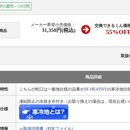
約1週間～10日間
メーカー希望小売価格：
交換できるくん価
31,350円(税込)
55
%OF
商品
取扱
商品詳細
特性
こちらの蛇口は一般地仕様の品番が
SF-HE435SY
の寒冷地仕
凍結防止の水抜き弁付き（お取り換えの場合は、現在お使い
仕様
情報
≫取扱説明書（PDFファイル）