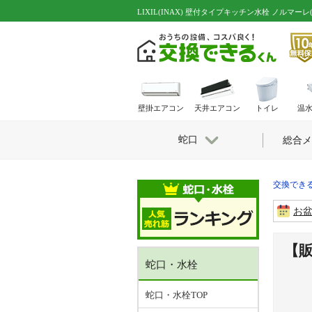
LIXIL(INAX) 壁付タイプキッチン水栓 ノルマー
壁掛エアコン
天井エアコン
トイレ
温
蛇口
総合メ
交換できる
お
【販
蛇口・水栓
蛇口・水栓TOP