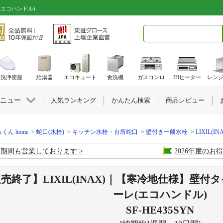
レ(エコハンドル)
検索キーワード入力
水洗浄便座
給湯器
エコキュート
食洗機
ガスコンロ
IHヒーター
レン
ニュー
人気ランキング
かんたん検索
商品レビュー
くん home
蛇口(水栓)
キッチン水栓・台所蛇口
壁付き一般水栓
LIXIL(I
盆期間も営業しております
2026年度の
売終了】LIXIL(INAX)｜【寒冷地仕様】壁
ーレ(エコハンドル)
SF-HE435SYN