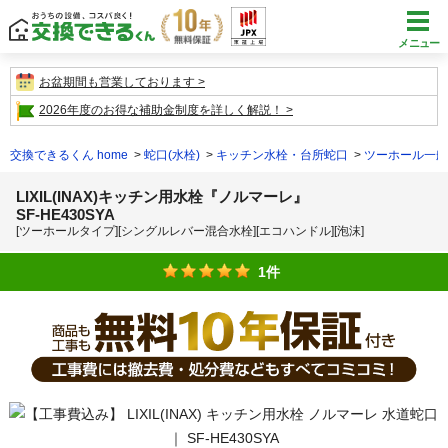
メニュー
お盆期間も営業しております
2026年度のお得な補助金制度を詳しく解説！
交換できるくん home
蛇口(水栓)
キッチン水栓・台所蛇口
ツーホール一般
LIXIL(INAX)キッチン用水栓『ノルマーレ』
SF-HE430SYA
[ツーホールタイプ][シングルレバー混合水栓][エコハンドル][泡沫]
1件