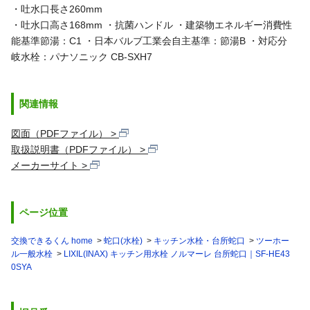
・吐水口長さ260mm
・吐水口高さ168mm
・抗菌ハンドル
・建築物エネルギー消費性
能基準節湯：C1
・日本バルブ工業会自主基準：節湯B
・対応分
岐水栓：パナソニック CB-SXH7
関連情報
図面（PDFファイル）
取扱説明書（PDFファイル）
メーカーサイト
ページ位置
交換できるくん home
蛇口(水栓)
キッチン水栓・台所蛇口
ツーホー
ル一般水栓
LIXIL(INAX) キッチン用水栓 ノルマーレ 台所蛇口｜SF-HE43
0SYA