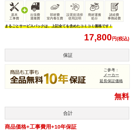
基本
出張費
部材費
設置前清掃
廃材運搬
諸経費
工事費
運搬費
室内養生費
使用説明
処分
事務経費
まるごとサービスパックは、上記全てを含めたコミコミ価格です！
17,800
円(税込)
保証
ご参考：
メーカー
延長保証価格
無料
合計
商品価格+工事費用+10年保証