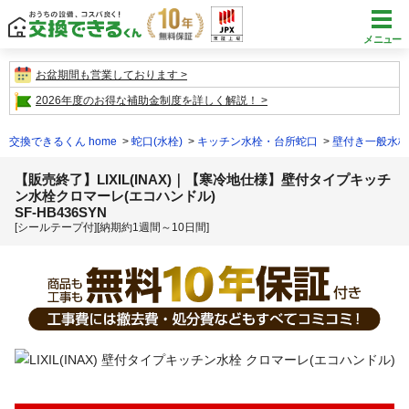
メニュー
お盆期間も営業しております
2026年度のお得な補助金制度を詳しく解説！
交換できるくん home
蛇口(水栓)
キッチン水栓・台所蛇口
壁付き一般水栓
【販売終了】LIXIL(INAX)｜【寒冷地仕様】壁付タイプキッチ
ン水栓クロマーレ(エコハンドル)
SF-HB436SYN
[シールテープ付][納期約1週間～10日間]