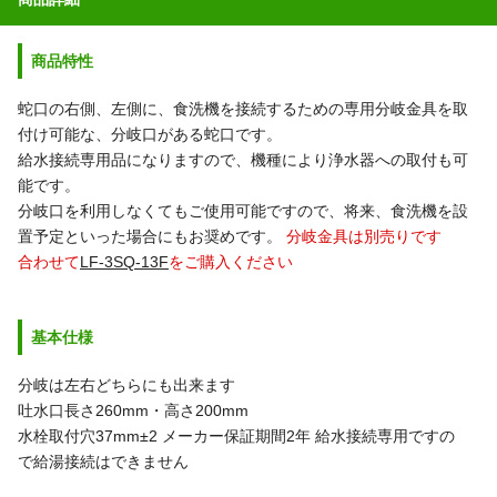
商品特性
蛇口の右側、左側に、食洗機を接続するための専用分岐金具を取
付け可能な、分岐口がある蛇口です。
給水接続専用品になりますので、機種により浄水器への取付も可
能です。
分岐口を利用しなくてもご使用可能ですので、将来、食洗機を設
置予定といった場合にもお奨めです。
分岐金具は別売りです
合わせて
LF-3SQ-13F
をご購入ください
基本仕様
分岐は左右どちらにも出来ます
吐水口長さ260mm・高さ200mm
水栓取付穴37mm±2
メーカー保証期間2年
給水接続専用ですの
で給湯接続はできません