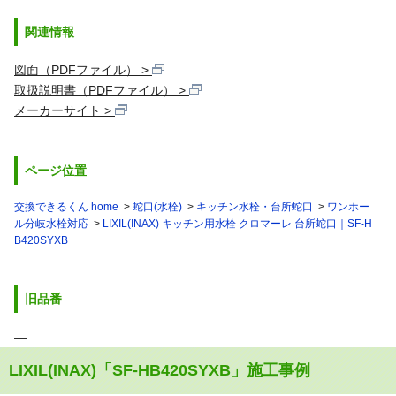
関連情報
図面（PDFファイル）
取扱説明書（PDFファイル）
メーカーサイト
ページ位置
交換できるくん home
蛇口(水栓)
キッチン水栓・台所蛇口
ワンホー
ル分岐水栓対応
LIXIL(INAX) キッチン用水栓 クロマーレ 台所蛇口｜SF-H
B420SYXB
旧品番
―
LIXIL(INAX)「SF-HB420SYXB」施工事例