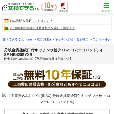
メニュー
お盆期間も営業しております
2026年度のお得な補助金制度を詳しく解説！
交換できるくん home
蛇口(水栓)
キッチン水栓・台所蛇口
ワンホール分岐
分岐金具接続口付キッチン水栓クロマーレ(エコハンドル)
SF-HB420SYXB
[分岐口からは水のみ]【専用分岐金具は別売です】