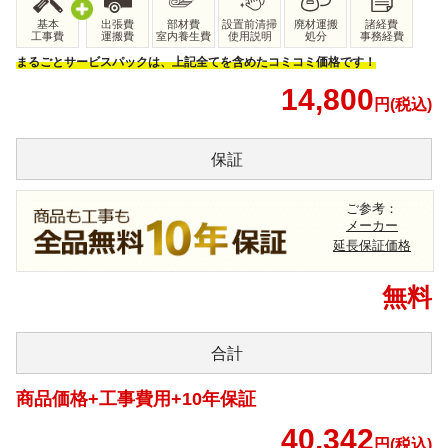
基本
出張費
部材費
設置前清掃
廃材運搬
諸経費
工事費
運搬費
室内養生費
使用説明
処分
事務経費
まるごとサービスパックは、上記全てを含めたコミコミ価格です！
14,800
円(税込)
保証
ご参考：
メーカー
延長保証価格
無料
合計
商品価格+工事費用+10年保証
40,342
円(税込)