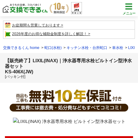
メニュー
お盆期間も営業しております
2026年度のお得な補助金制度を詳しく解説！
交換できるくん home
蛇口(水栓)
キッチン水栓・台所蛇口
単水栓
LIX
【販売終了】LIXIL(INAX)｜浄水器専用水栓ビルトイン型浄水
器セット
KS-406X(JW)
[パッキン付]