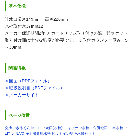
基本仕様
吐水口長さ149mm・高さ220mm
水栓取付穴37mm±2
メーカー保証期間2年
※カートリッジ取り付けの際、部ラケット
取り付け面は十分な強度が必要です。
※取付カウンター厚み：5
～30mm
関連情報
≫図面（PDFファイル）
≫取扱説明書（PDFファイル）
≫メーカーサイト
ページ位置
交換できるくん home
蛇口(水栓)
キッチン水栓・台所蛇口
単水栓
LIXIL(INAX) 浄水器専用水栓 ビルトイン型浄水器セット