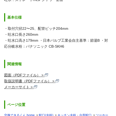
基本仕様
・取付穴径22〜25、配管ピッチ204mm
・吐水口長さ260mm
・吐水口高さ179mm
・日本バルブ工業会自主基準：節湯B
・対
応分岐水栓：パナソニック CB-SKH6
関連情報
図面（PDFファイル）
取扱説明書（PDFファイル）
メーカーサイト
ページ位置
交換できるくん home
蛇口(水栓)
キッチン水栓・台所蛇口
ツーホー