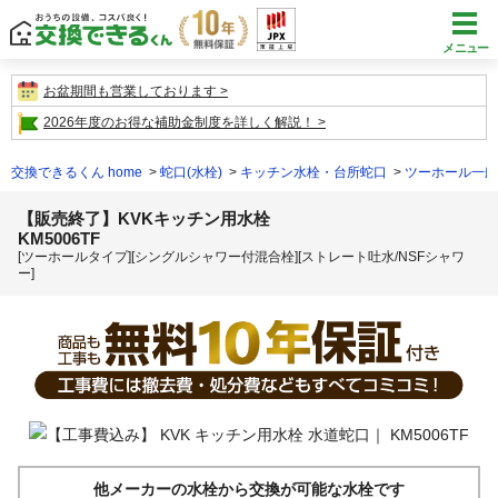
メニュー
お盆期間も営業しております
2026年度のお得な補助金制度を詳しく解説！
交換できるくん home
蛇口(水栓)
キッチン水栓・台所蛇口
ツーホール一般
【販売終了】KVKキッチン用水栓
KM5006TF
[ツーホールタイプ][シングルシャワー付混合栓][ストレート吐水/NSFシャワ
ー]
他メーカーの水栓から交換が可能な水栓です