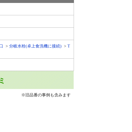
口
分岐水栓(卓上食洗機に接続)
T
ミ
※旧品番の事例も含みます