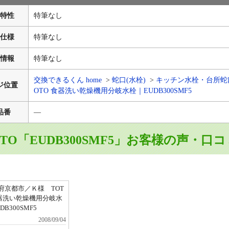
特性
特筆なし
仕様
特筆なし
情報
特筆なし
交換できるくん home
蛇口(水栓)
キッチン水栓・台所蛇
ジ位置
OTO 食器洗い乾燥機用分岐水栓｜EUDB300SMF5
品番
―
OTO「EUDB300SMF5」お客様の声・口コ
府京都市／Ｋ様 TOT
器洗い乾燥機用分岐水
DB300SMF5
2008/09/04