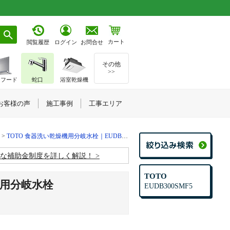
カート
お問合せ
閲覧履歴
ログイン
その他
>>
ジフード
蛇口
浴室乾燥機
お客様の声
施工事例
工事エリア
TOTO 食器洗い乾燥機用分岐水栓｜EUDB300SMF5
お得な補助金制度を詳しく解説！
TOTO
機用分岐水栓
EUDB300SMF5