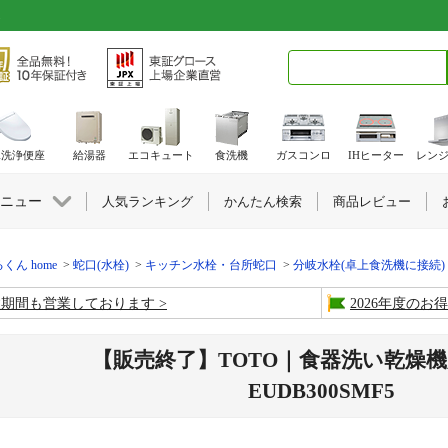
5
検索キーワード入力
水洗浄便座
給湯器
エコキュート
食洗機
ガスコンロ
IHヒーター
レン
ニュー
人気ランキング
かんたん検索
商品レビュー
くん home
蛇口(水栓)
キッチン水栓・台所蛇口
分岐水栓(卓上食洗機に接続)
盆期間も営業しております
2026年度の
【販売終了】TOTO｜食器洗い乾燥
EUDB300SMF5