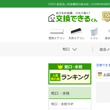
TOTO 食器洗い乾燥機用分岐水栓｜EUDB300SMF
壁掛エアコン
天井エアコン
トイレ
温
蛇口
総合メ
交換できる
お
蛇口・水栓
蛇口・水栓TOP