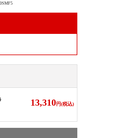
。
格
13,310
円(税込)