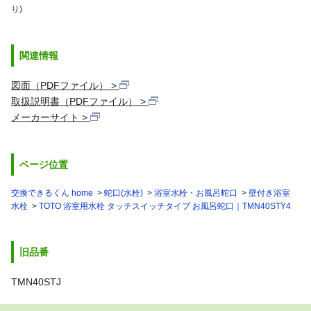
り)
関連情報
図面（PDFファイル）
取扱説明書（PDFファイル）
メーカーサイト
ページ位置
交換できるくん home
蛇口(水栓)
浴室水栓・お風呂蛇口
壁付き浴室
水栓
TOTO 浴室用水栓 タッチスイッチタイプ お風呂蛇口｜TMN40STY4
旧品番
TMN40STJ