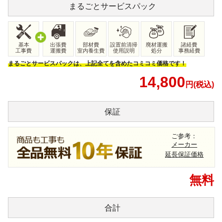
まるごと
サービスパック
基本
出張費
部材費
設置前清掃
廃材運搬
諸経費
工事費
運搬費
室内養生費
使用説明
処分
事務経費
まるごとサービスパックは、上記全てを含めたコミコミ価格です！
14,800
円(税込)
保証
ご参考：
メーカー
延長保証価格
無料
合計