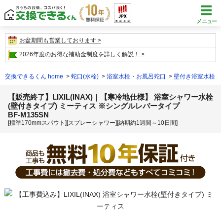
メニュー
お盆期間も営業しております
2026年度のお得な補助金制度を詳しく解説！
交換できるくん home
蛇口(水栓)
浴室水栓・お風呂蛇口
壁付き浴室水栓
【販売終了】LIXIL(INAX)｜【寒冷地仕様】 浴室シャワー水栓
(壁付きタイプ) ミーティス ※シングルレバータイプ
BF-M135SN
[標準170mmスパウト][スプレーシャワー][納期約1週間～10日間]