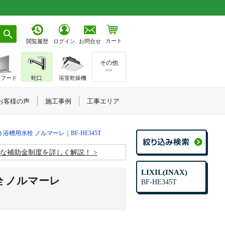
カート
お問合せ
閲覧履歴
ログイン
その他
>>
ジフード
蛇口
浴室乾燥機
お客様の声
施工事例
工事エリア
AX) 浴槽用水栓 ノルマーレ｜BF-HE345T
お得な補助金制度を詳しく解説！
LIXIL(INAX)
水栓 ノルマーレ
BF-HE345T