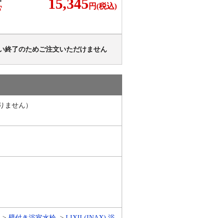
15,345
円(税込)
F
い終了のためご注文いただけません
りません）
壁付き浴室水栓
LIXIL(INAX) 浴