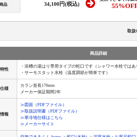
34,100円(税込)
55
%OF
商品
取扱
商品詳細
・浴槽の湯はり専用タイプの蛇口です（シャワー水栓ではあ
特性
・サーモスタット水栓（温度調節が簡単です）
カラン首長170mm
仕様
メーカー保証期間2年
≫図面（PDFファイル）
≫取扱説明書（PDFファイル）
情報
≫寒冷地仕様はこちら
≫メーカーサイト
交換できるくん home
蛇口(水栓)
浴室水栓・お風呂蛇口