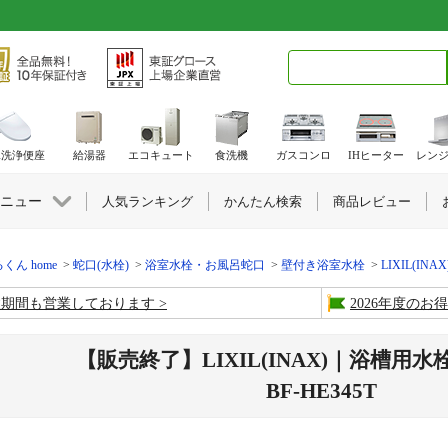
検索キーワード入力
水洗浄便座
給湯器
エコキュート
食洗機
ガスコンロ
IHヒーター
レン
ニュー
人気ランキング
かんたん検索
商品レビュー
くん home
蛇口(水栓)
浴室水栓・お風呂蛇口
壁付き浴室水栓
LIXIL(IN
盆期間も営業しております
2026年度の
【販売終了】LIXIL(INAX)｜浴槽用
BF-HE345T