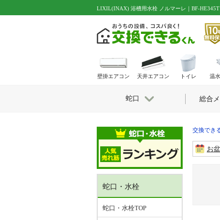
LIXIL(INAX) 浴槽用水栓 ノルマーレ｜BF-HE345T
壁掛エアコン
天井エアコン
トイレ
温
蛇口
総合メ
交換できる
お
蛇口・水栓
蛇口・水栓TOP