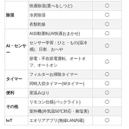
快適除湿(選べるしつど)
◯
除湿
冷房除湿
◯
衣類乾燥
◯
AI自動運転(AI快適おまかせ)
◯
センサー学習：ひと・もの(温冷
AI・センサ
◯
感)、日射、おへや
ー
節電：不在節電運転、オートオ
◯
フ、オートオン
フィルターお掃除タイマー
◯
タイマー
同時入切タイマー(Wタイマー)
◯
便利
室温みはり
◯
リモコン仕様(バックライト)
◯
その他
室外機(外気温50℃対応・耐塩害)
◯
IoT
エオリアアプリ(無線LAN内蔵)
◯