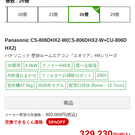
畳数 :
26畳
20畳
23畳
26畳
29畳
Panasonic
CS-806DHX2-W(CS-806DHX2-W+CU-806D
HX2)
パナソニック 壁掛ルームエアコン『エオリア』HXシリーズ
26畳用
8.0kW
ナノイーX48兆
選べる除湿
AI快適おまかせ
フィルターお掃除ロボット
200V
室外機47.5kg
2026年モデル
配管口径(6.35mm・12.7mm)
商品
803,000円(税込)
メーカー希望小売価格：
交換できるくん価格
59
%OFF
329,230