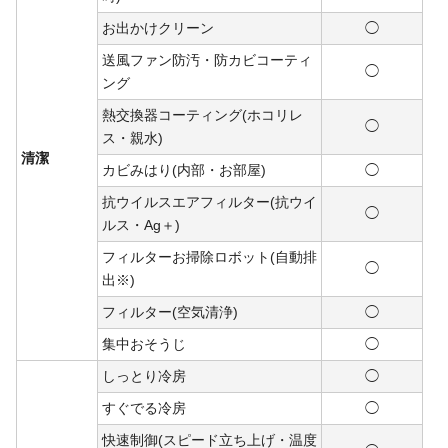
お出かけクリーン
◯
送風ファン防汚・防カビコーティ
◯
ング
熱交換器コーティング(ホコリレ
◯
ス・親水)
清潔
カビみはり(内部・お部屋)
◯
抗ウイルスエアフィルター(抗ウイ
◯
ルス・Ag＋)
フィルターお掃除ロボット(自動排
◯
出※)
フィルター(空気清浄)
◯
集中おそうじ
◯
しっとり冷房
◯
すぐでる冷房
◯
快速制御(スピード立ち上げ・温度