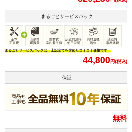
円(税込)
まるごと
サービスパック
基本
出張費
部材費
設置前清掃
廃材運搬
諸経費
工事費
運搬費
室内養生費
使用説明
処分
事務経費
まるごとサービスパックは、上記全てを含めたコミコミ価格です！
44,800
円(税込)
保証
無料