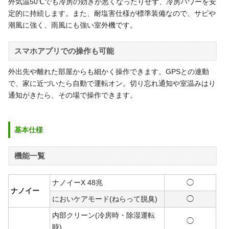
外気温50℃でも冷房の効きが悪くなったりせず、冷房パワーを安
定的に持続します。また、耐塩害仕様が標準装備なので、サビや
潮風に強く、雨風にも強い室外機です。
スマホアプリでの操作も可能
外出先や離れた部屋からも細かく操作できます。GPSとの連動
で、家に近づいたら自動で運転オン。切り忘れ通知や室温みはり
通知がきたら、その場で操作できます。
基本仕様
機能一覧
ナノイーX 48兆
◯
ナノイー
においケアモード(ねらって脱臭)
◯
内部クリーン(冷房時・除湿運転
◯
時)