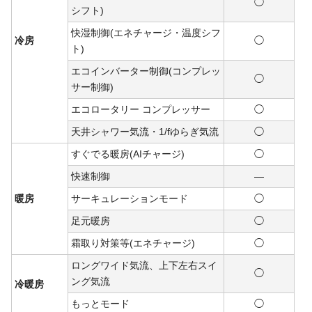
◯
シフト)
快湿制御(エネチャージ・温度シフ
冷房
◯
ト)
エコインバーター制御(コンプレッ
◯
サー制御)
エコロータリー コンプレッサー
◯
天井シャワー気流・1/fゆらぎ気流
◯
すぐでる暖房(AIチャージ)
◯
快速制御
―
暖房
サーキュレーションモード
◯
足元暖房
◯
霜取り対策等(エネチャージ)
◯
ロングワイド気流、上下左右スイ
◯
ング気流
冷暖房
もっとモード
◯