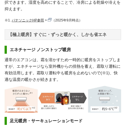
択できます。湿度を高めにすることで、冷房による乾燥や冷えを
抑えます。
※1.
パナソニックHP参照
（2025年9月時点）
【極上暖房】すぐに・ずっと暖かく、しかも省エネ
エネチャージ ノンストップ暖房
通常のエアコンは、霜を溶かすため一時的に暖房をストップしま
すが、エネチャージなら室外機からの排熱を蓄え、霜取り運転に
有効活用します。霜取り運転中も暖房を止めないので(※1)、快
適な温度の暖かさが続きます。
足元暖房・サーキュレーションモード