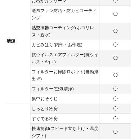
お出かけクリーン
◯
送風ファン防汚・防カビコーティ
◯
ング
熱交換器コーティング(ホコリレ
◯
ス・親水)
清潔
カビみはり(内部・お部屋)
◯
抗ウイルスエアフィルター(抗ウイ
◯
ルス・Ag＋)
フィルターお掃除ロボット(自動排
◯
出※)
フィルター(空気清浄)
◯
集中おそうじ
◯
しっとり冷房
◯
すぐでる冷房
◯
快速制御(スピード立ち上げ・温度
◯
シフト)