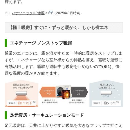
抑えます。
※1.
パナソニックHP参照
（2025年9月時点）
【極上暖房】すぐに・ずっと暖かく、しかも省エネ
エネチャージ ノンストップ暖房
通常のエアコンは、霜を溶かすため一時的に暖房をストップしま
すが、エネチャージなら室外機からの排熱を蓄え、霜取り運転に
有効活用します。霜取り運転中も暖房を止めないので(※1)、快
適な温度の暖かさが続きます。
足元暖房・サーキュレーションモード
足元暖房は、天井に上がりやすい暖気を大きなフラップで押さえ