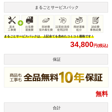
まるごと
サービスパック
基本
出張費
部材費
設置前清掃
廃材運搬
諸経費
工事費
運搬費
室内養生費
使用説明
処分
事務経費
まるごとサービスパックは、上記全てを含めたコミコミ価格です！
34,800
円(税込)
保証
無料
合計