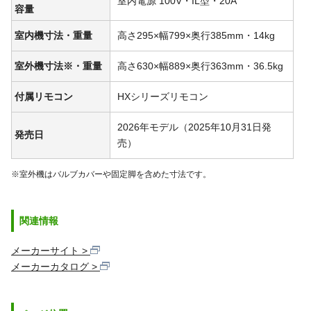
室内電源 100V・IL型・20A
容量
室内機寸法・重量
高さ295×幅799×奥行385mm・14kg
室外機寸法※・重量
高さ630×幅889×奥行363mm・36.5kg
付属リモコン
HXシリーズリモコン
2026年モデル（2025年10月31日発
発売日
売）
※室外機はバルブカバーや固定脚を含めた寸法です。
関連情報
メーカーサイト
メーカーカタログ