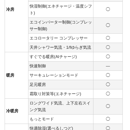
快湿制御(エネチャージ・温度シフ
冷房
◯
ト)
エコインバーター制御(コンプレッ
◯
サー制御)
エコロータリー コンプレッサー
◯
天井シャワー気流・1/fゆらぎ気流
◯
すぐでる暖房(AIチャージ)
◯
快速制御
―
暖房
サーキュレーションモード
◯
足元暖房
◯
霜取り対策等(エネチャージ)
◯
ロングワイド気流、上下左右スイ
◯
ング気流
冷暖房
もっとモード
◯
快適除湿(選べるしつど)
◯