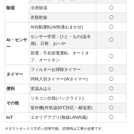
除湿
冷房除湿
◯
衣類乾燥
◯
AI自動運転(AI快適おまかせ)
◯
センサー学習：ひと・もの(温冷
AI・センサ
◯
感)、日射、おへや
ー
節電：不在節電運転、オートオ
◯
フ、オートオン
フィルターお掃除タイマー
◯
タイマー
同時入切タイマー(Wタイマー)
◯
便利
室温みはり
◯
リモコン仕様(バックライト)
◯
その他
室外機(外気温50℃対応・耐塩害)
◯
IoT
エオリアアプリ(無線LAN内蔵)
◯
※ダストボックス方式へ切替可能。切替時は工事が必要です。