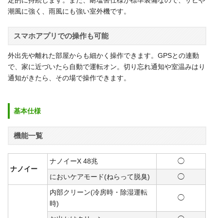
定的に持続します。また、耐塩害仕様が標準装備なので、サビや
潮風に強く、雨風にも強い室外機です。
スマホアプリでの操作も可能
外出先や離れた部屋からも細かく操作できます。GPSとの連動
で、家に近づいたら自動で運転オン。切り忘れ通知や室温みはり
通知がきたら、その場で操作できます。
基本仕様
機能一覧
ナノイーX 48兆
◯
ナノイー
においケアモード(ねらって脱臭)
◯
内部クリーン(冷房時・除湿運転
◯
時)