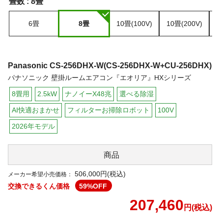
畳数 :
8畳
6畳
8畳
10畳(100V)
10畳(200V)
Panasonic
CS-256DHX-W(CS-256DHX-W+CU-256DHX)
パナソニック 壁掛ルームエアコン『エオリア』HXシリーズ
8畳用
2.5kW
ナノイーX48兆
選べる除湿
AI快適おまかせ
フィルターお掃除ロボット
100V
2026年モデル
商品
506,000円(税込)
メーカー希望小売価格：
交換できるくん価格
59
%OFF
207,460
円(税込)