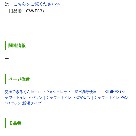
は、
こちらをご覧ください≫
（旧品番 CW-E63）
関連情報
ー
ページ位置
交換できるくん home
ウォシュレット・温水洗浄便座
LIXIL(INAX) シ
ャワートイレ
パッソ｜シャワートイレ
CW-E73｜シャワートイレ PAS
SOパッソ (貯湯タイプ)
旧品番