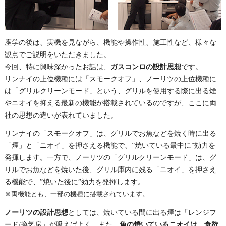
座学の後は、実機を見ながら、機能や操作性、施工性など、様々な
観点でご説明をいただきました。
今回、特に興味深かったお話は、
ガスコンロの設計思想
です。
リンナイの上位機種には「スモークオフ」、ノーリツの上位機種に
は「グリルクリーンモード」という、グリルを使用する際に出る煙
やニオイを抑える最新の機能が搭載されているのですが、ここに両
社の思想の違いが表れていました。
リンナイの「スモークオフ」は、グリルでお魚などを焼く時に出る
「煙」と「ニオイ」を押さえる機能で、”焼いている最中に”効力を
発揮します。一方で、ノーリツの「グリルクリーンモード」は、グ
リルでお魚などを焼いた後、グリル庫内に残る「ニオイ」を押さえ
る機能で、”焼いた後に”効力を発揮します。
※両機能とも、一部の機種に搭載されています。
ノーリツの設計思想
としては、焼いている間に出る煙は「レンジフ
ード/換気扇」が吸えばよく、また、
魚の焼いているニオイは、食欲