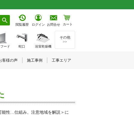
カート
お問合せ
閲覧履歴
ログイン
その他
>>
ジフード
蛇口
浴室乾燥機
お客様の声
施工事例
工事エリア
た
の可能性…仕組み、注意地域を解説＞に