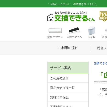
「広島ホームテレビ」の取材を受けました
壁掛エアコン
天井エアコン
トイレ
温
ご利用の流れ
総合メ
交換できる
サービス案内
「
ご利用の流れ
商品カテゴリ一覧
「広
て、
無料10年保証
工事対応エリア