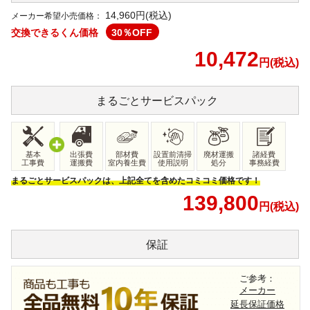
14,960
円(税込)
メーカー希望小売価格：
交換できるくん価格
30
％OFF
10,472
円(税込)
まるごと
サービスパック
基本
出張費
部材費
設置前清掃
廃材運搬
諸経費
工事費
運搬費
室内養生費
使用説明
処分
事務経費
まるごとサービスパックは、上記全てを含めたコミコミ価格です！
139,800
円(税込)
保証
ご参考：
メーカー
延長保証価格