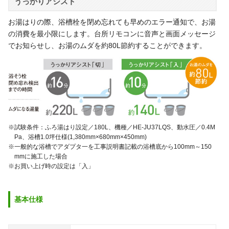
うっかりアシスト
お湯はりの際、浴槽栓を閉め忘れても早めのエラー通知で、お湯
の消費を最小限にします。台所リモコンに音声と画面メッセージ
でお知らせし、お湯のムダを約80L節約することができます。
※試験条件：ふろ湯はり設定／180L、機種／HE-JU37LQS、動水圧／0.4M
Pa、浴槽1.0坪仕様(1,380mm×680mm×450mm)
※一般的な浴槽でアダプタ一を工事説明書記載の浴槽底から100mm～150
mmに施工した場合
※お買い上げ時の設定は「入」
基本仕様