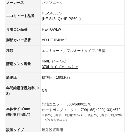
メーカー名
パナソニック
HE-S46LQS
エコキュート品番
(HE-S46LQ+HE-PS60L)
リモコン品番
HE-TQWLW
脚部カバー品番
AD-HEJP4NA-C
種類
エコキュート／フルオートタイプ／角型
460L（4～7人）
貯湯タンク容量
370Lタイプはこちら >
給湯圧
標準圧（180kPa）
年間給湯保温効率(JI
3.5
S)
貯湯ユニット 600×680×2170
本体サイズmm
ヒートポンプユニット 799(+68)×299(+33)×672
(幅×奥行×高さ)
※幅の( )内サイズは配管カバー、奥行の( )内サイズは吹出
グリルを含みます。
設置タイプ
屋外設置専用