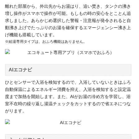
離れた部屋から、外出先からお湯はり、追い焚き、タンクの沸き
増し操作がスマホで操作が可能。もしもの時の安心をとことん追
求しました。あらかじめ選択した警報・注意報が発令されると自
動沸き上げでたっぷりのお湯を確保するエマージェンシー沸き上
げ機能も搭載しています。
※給湯専用タイプは、おふろ機能はありません。
AIエコナビ
ひとセンサーで入浴を検知するので、入浴していないときはふろ
自動保温によるエネルギー消費を抑え、入浴を検知すると設定温
度まで加熱を開始します。また、AIがお湯の冷め方を学習し、浴
室不在時の繰り返し湯温チェックをカットするので省エネにつな
がります。