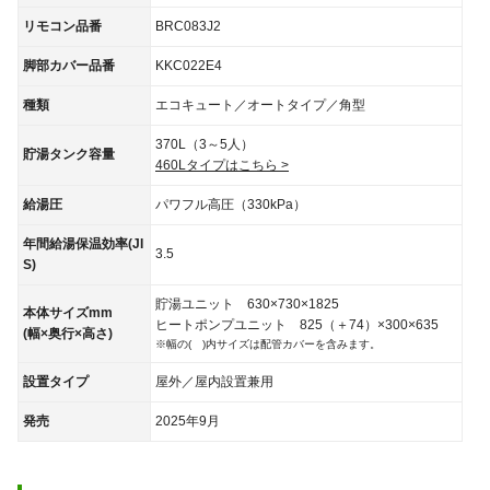
リモコン品番
BRC083J2
脚部カバー品番
KKC022E4
種類
エコキュート／オートタイプ／角型
370L（3～5人）
貯湯タンク容量
460Lタイプはこちら >
給湯圧
パワフル高圧（330kPa）
年間給湯保温効率(JI
3.5
S)
貯湯ユニット 630×730×1825
本体サイズmm
ヒートポンプユニット 825（＋74）×300×635
(幅×奥行×高さ)
※幅の( )内サイズは配管カバーを含みます。
設置タイプ
屋外／屋内設置兼用
発売
2025年9月