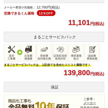
12,760
円(税込)
メーカー希望小売価格：
交換できるくん価格
13
％OFF
11,101
円(税込)
まるごと
サービスパック
基本
出張費
部材費
設置前清掃
廃材運搬
諸経費
工事費
運搬費
室内養生費
使用説明
処分
事務経費
まるごとサービスパックは、上記全てを含めたコミコミ価格です！
139,800
円(税込)
保証
ご参考：
メーカー
延長保証価格