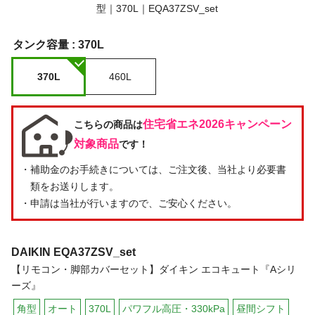
タンク容量 :
370L
370L
460L
住宅省エネ2026キャンペーン
こちらの商品は
対象商品
です！
・補助金のお手続きについては、ご注文後、当社より必要書
類をお送りします。
・申請は当社が行いますので、ご安心ください。
DAIKIN
EQA37ZSV_set
【リモコン・脚部カバーセット】ダイキン エコキュート『Aシリ
ーズ』
角型
オート
370L
パワフル高圧・330kPa
昼間シフト