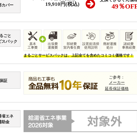
19,910
円(税込)
49
％OF
部カバー
るごと
ビスパック
基本
出張費
部材費
設置前清掃
廃材運搬
諸経費
工事費
運搬費
室内養生費
使用説明
処分
事務経費
まるごとサービスパックは、上記全てを含めたコミコミ価格です！
ご参考：
保証
メーカー
延長保証価格
湯省エネ
補助金