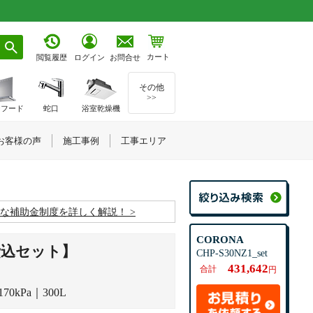
カート
お問合せ
閲覧履歴
ログイン
その他
>>
ジフード
蛇口
浴室乾燥機
お客様の声
施工事例
工事エリア
お得な補助金制度を詳しく解説！
CORONA
費込セット】
CHP-S30NZ1_set
431,642
合計
円
kPa｜300L