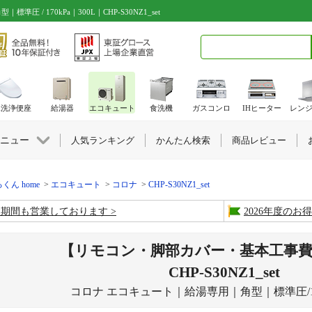
/ 170kPa｜300L｜CHP-S30NZ1_set
検索キーワード入力
水洗浄便座
給湯器
エコキュート
食洗機
ガスコンロ
IHヒーター
レン
ニュー
人気ランキング
かんたん検索
商品レビュー
くん home
エコキュート
コロナ
CHP-S30NZ1_set
盆期間も営業しております
2026年度の
【リモコン・脚部カバー・基本工事
CHP-S30NZ1_set
コロナ エコキュート｜給湯専用｜角型｜標準圧/170