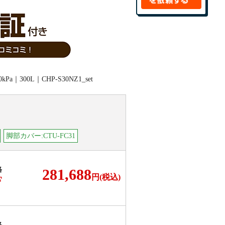
脚部カバー:CTU-FC31
格
281,688
円(税込)
F
格