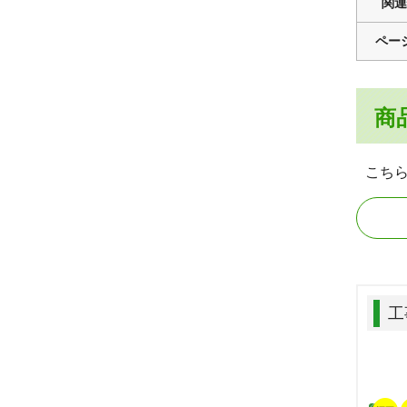
関連
ペー
商
こち
工