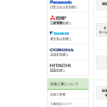
脚
パナソニックTOP >
三菱電機TOP >
ま
サー
ダイキンTOP >
コロナTOP >
日立TOP >
交換工事について
給
交換工事費
工事対応エリア