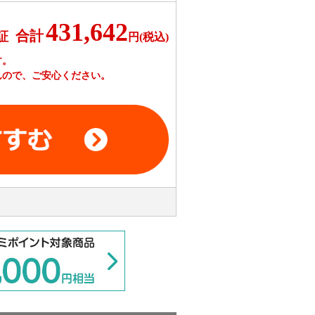
431,642
合計
証
円(税込)
す。
んので、ご安心ください。