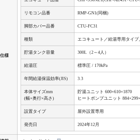
リモコン品番
RMP-GN1(同梱)
脚部カバー品番
CTU-FC31
種類
エコキュート／給湯専用タイプ
貯湯タンク容量
300L（2～4人）
仕様
給湯圧
標準圧 / 170kPa
年間給湯保温効率(JIS)
3.3
本体サイズmm
貯湯ユニット 600×610×1870
(幅×奥行×高さ)
ヒートポンプユニット 884×299×
設置タイプ
屋外設置専用
発売日
2024年12月