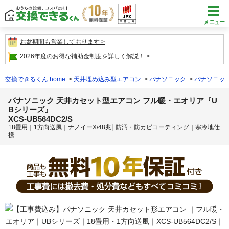
メニュー
お盆期間も営業しております
2026年度のお得な補助金制度を詳しく解説！
交換できるくん home
天井埋め込み型エアコン
パナソニック
パナソニック│
パナソニック 天井カセット型エアコン フル暖・エオリア『U
Bシリーズ』
XCS-UB564DC2/S
18畳用｜1方向送風｜ナノイーX/48兆│防汚・防カビコーティング｜寒冷地仕
様