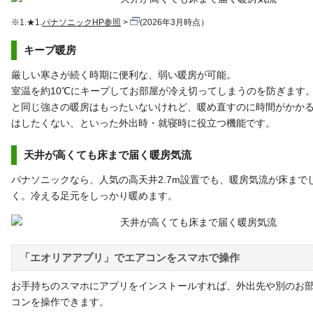
※1.★1.
パナソニックHP参照
(2026年3月時点）
キープ暖房
厳しい寒さが続く時期に便利な、弱い暖房が可能。
室温を約10℃にキープしてお部屋が冷え切ってしまうのを防ぎます
と同じ強さの暖房はもったいないけれど、暖め直すのに時間がかか
はしたくない、といった外出時・就寝時に役立つ機能です。
天井が高くても床まで届く暖房気流
パナソニックなら、人気の高天井2.7m設置でも、暖房気流が床まで
く。冷える足元をしっかり暖めます。
「エオリアアプリ」でエアコンをスマホで操作
お手持ちのスマホにアプリをインストールすれば、外出先や別のお
コンを操作できます。