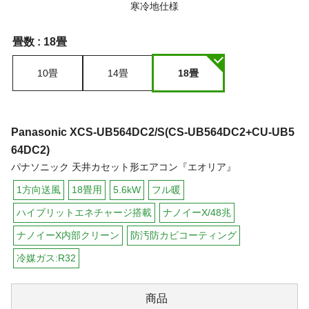
畳数 :
18畳
10畳
14畳
18畳
Panasonic
XCS-UB564DC2/S(CS-UB564DC2+CU-UB5
64DC2)
パナソニック 天井カセット形エアコン『エオリア』
1方向送風
18畳用
5.6kW
フル暖
ハイブリットエネチャージ搭載
ナノイーX/48兆
ナノイーX内部クリーン
防汚防カビコーティング
冷媒ガス:R32
商品