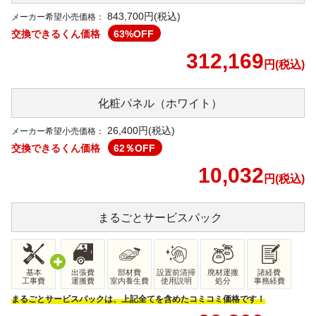
843,700円(税込)
メーカー希望小売価格：
交換できるくん価格
63
%OFF
312,169
円(税込)
化粧パネル
（ホワイト）
26,400
円(税込)
メーカー希望小売価格：
交換できるくん価格
62
％OFF
10,032
円(税込)
まるごと
サービスパック
基本
出張費
部材費
設置前清掃
廃材運搬
諸経費
工事費
運搬費
室内養生費
使用説明
処分
事務経費
まるごとサービスパックは、上記全てを含めたコミコミ価格です！