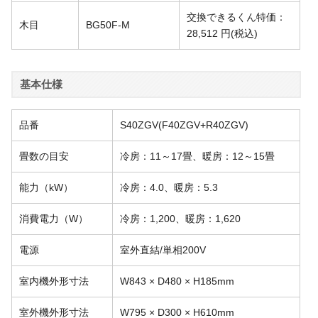
交換できるくん特価：
木目
BG50F-M
28,512
円
(税込)
基本仕様
品番
S40ZGV(F40ZGV+R40ZGV)
畳数の目安
冷房：11～17畳、暖房：12～15畳
能力（kW）
冷房：4.0、暖房：5.3
消費電力（W）
冷房：1,200、暖房：1,620
電源
室外直結/単相200V
室内機外形寸法
W843 × D480 × H185mm
室外機外形寸法
W795 × D300 × H610mm