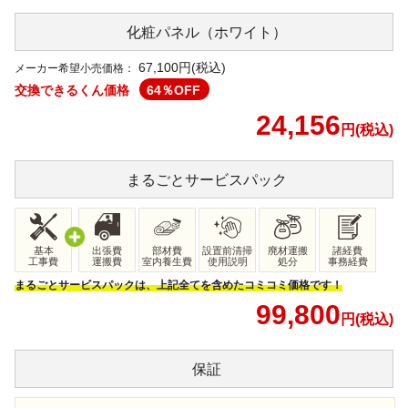
化粧パネル
（ホワイト）
67,100
円(税込)
メーカー希望小売価格：
交換できるくん価格
64
％OFF
24,156
円(税込)
まるごと
サービスパック
基本
出張費
部材費
設置前清掃
廃材運搬
諸経費
工事費
運搬費
室内養生費
使用説明
処分
事務経費
まるごとサービスパックは、上記全てを含めたコミコミ価格です！
99,800
円(税込)
保証