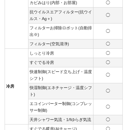
カビみはり(内部・お部屋)
◯
抗ウイルスエアフィルター(抗ウイ
◯
ルス・Ag＋)
フィルターお掃除ロボット(自動排
◯
出※)
フィルター(空気清浄)
◯
しっとり冷房
◯
すぐでる冷房
◯
快速制御(スピード立ち上げ・温度
◯
シフト)
冷房
快湿制御(エネチャージ・温度シフ
◯
ト)
エコインバーター制御(コンプレッ
◯
サー制御)
天井シャワー気流・1/fゆらぎ気流
◯
すぐでる暖房(AIチャージ)
◯