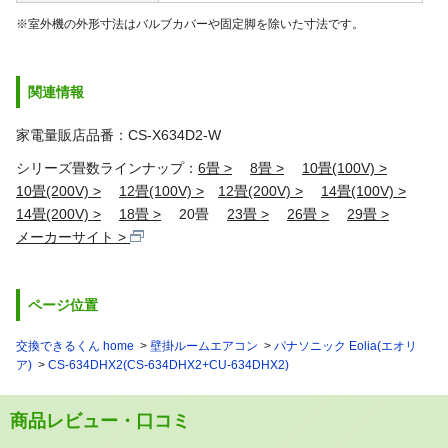
※室外機の外形寸法はバルブカバーや固定脚を除いた寸法です。
関連情報
家電量販店品番：CS-X634D2-W
シリーズ畳数ラインナップ：
6畳
8畳
10畳(100V)
10畳(200V)
12畳(100V)
12畳(200V)
14畳(100V)
14畳(200V)
18畳
20畳
23畳
26畳
29畳
メーカーサイト
ページ位置
交換できるくん home
壁掛ルームエアコン
パナソニック Eolia(エオリ
ア)
CS-634DHX2(CS-634DHX2+CU-634DHX2)
商品レビュー・口コミ