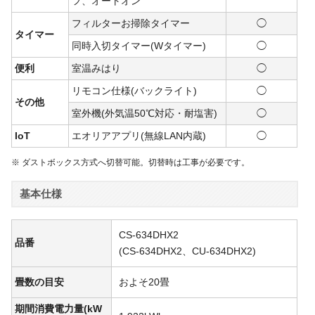
フ、オートオン
フィルターお掃除タイマー
◯
タイマー
同時入切タイマー(Wタイマー)
◯
便利
室温みはり
◯
リモコン仕様(バックライト)
◯
その他
室外機(外気温50℃対応・耐塩害)
◯
IoT
エオリアアプリ(無線LAN内蔵)
◯
※ ダストボックス方式へ切替可能。切替時は工事が必要です。
基本仕様
CS-634DHX2
品番
(CS-634DHX2、CU-634DHX2)
畳数の目安
およそ20畳
期間消費電力量(kW