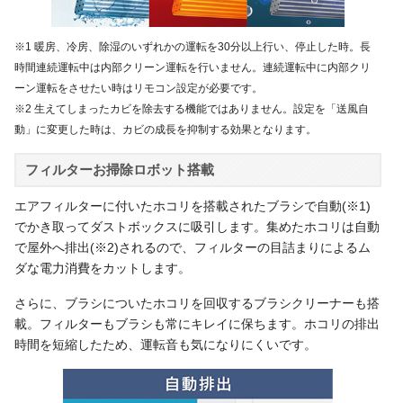
※1 暖房、冷房、除湿のいずれかの運転を30分以上行い、停止した時。長
時間連続運転中は内部クリーン運転を行いません。連続運転中に内部クリ
ーン運転をさせたい時はリモコン設定が必要です。
※2 生えてしまったカビを除去する機能ではありません。設定を「送風自
動」に変更した時は、カビの成長を抑制する効果となります。
フィルターお掃除ロボット搭載
エアフィルターに付いたホコリを搭載されたブラシで自動(※1)
でかき取ってダストボックスに吸引します。集めたホコリは自動
で屋外へ排出(※2)されるので、フィルターの目詰まりによるム
ダな電力消費をカットします。
さらに、ブラシについたホコリを回収するブラシクリーナーも搭
載。フィルターもブラシも常にキレイに保ちます。ホコリの排出
時間を短縮したため、運転音も気になりにくいです。