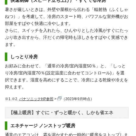
快速制御（スピード立ち上げ）・すぐでる冷房
暑さが厳しいときは、外壁や屋根から伝わる「輻射熱（ふくしゃ
ねつ）」を考慮して、冷房のスタート時、パワフルな室外機がお
部屋をすばやく快適に冷やします。
さらに、スイッチを入れたら、ひんやりとした冷風がすぐにたっ
ぷり吹き出すから、汗だくの帰宅時も涼しさをすばやく実感でき
ます。
しっとり冷房
お好みに合わせて、「通常の冷房/室内湿度50％」と、「しっと
り冷房/室内湿度70％(設定温度に合わせてコントロール)」を選
択できます。湿度を高めにすることで、冷房による乾燥や冷えを
抑えます。
※1.※2.
パナソニックHP参照
（2023年9月時点）
【極上暖房】すぐに・ずっと暖かく、しかも省エネ
エネチャージ ノンストップ暖房
通常のエアコンは、霜を溶かすため一時的に暖房をストップしま