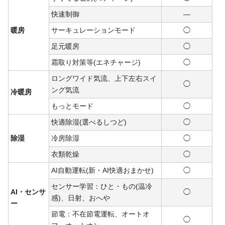
快速制御
―
暖房
サーキュレーションモード
◯
足元暖房
◯
霜取り対策等(エネチャージ)
◯
ロングワイド気流、上下左右スイ
◯
ング気流
冷暖房
もっとモード
◯
快適除湿(選べるしつど)
◯
除湿
冷房除湿
◯
衣類乾燥
◯
AI自動運転(新・AI快適おまかせ)
◯
センサー学習：ひと・もの(温冷
AI・センサ
◯
感)、日射、おへや
ー
節電：不在節電運転、オートオ
◯