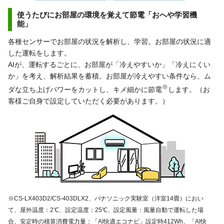
使うたびにお部屋の環境を覚えて節電「おへや学習機
能」
各種センサーでお部屋の状況を解析し、学習。お部屋の状況に適
した運転をします。
AIが、運転するごとに、お部屋が「冷えやすいか」「冷えにくい
か」を考え、解析結果を蓄積。お部屋が冷えやすい条件なら、ム
※
ダな立ち上げパワーをカットし、キメ細かに節電
します。（お
客様ご自身で設定していただく必要があります。）
※CS-LX403D2/CS-403DLX2、パナソニック実験室（洋室14畳）におい
て、屋外温度：2℃、設定温度：25℃、設定風量：風量自動で運転した場
合、安定時の積算消費電力量：「AI快適エコナビ」設定時412Wh、「AI快