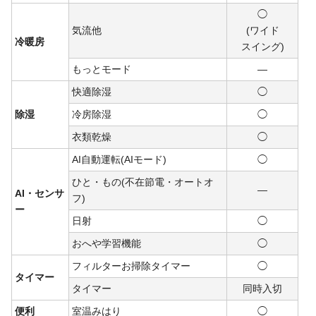
◯
気流他
(ワイド
冷暖房
スイ
ング)
もっとモード
―
快適除湿
◯
除湿
冷房除湿
◯
衣類乾燥
◯
AI自動運転(AIモード)
◯
ひと・もの(不在節電・オートオ
―
AI・センサ
フ)
ー
日射
◯
おへや学習機能
◯
フィルターお掃除タイマー
◯
タイマー
タイマー
同時入切
便利
室温みはり
◯