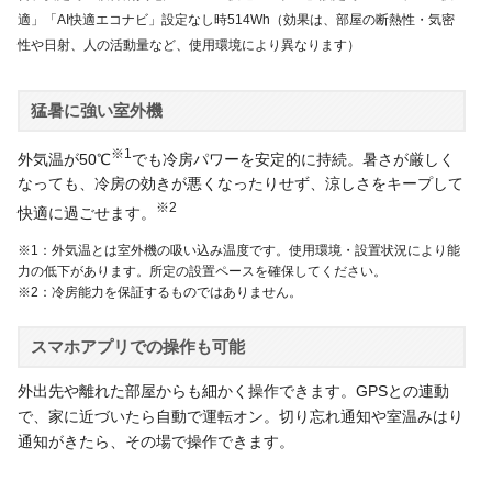
適」「AI快適エコナビ」設定なし時514Wh（効果は、部屋の断熱性・気密
性や日射、人の活動量など、使用環境により異なります）
猛暑に強い室外機
※1
外気温が50℃
でも冷房パワーを安定的に持続。暑さが厳しく
なっても、冷房の効きが悪くなったりせず、涼しさをキープして
※2
快適に過ごせます。
※1：外気温とは室外機の吸い込み温度です。使用環境・設置状況により能
力の低下があります。所定の設置ペースを確保してください。
※2：冷房能力を保証するものではありません。
スマホアプリでの操作も可能
外出先や離れた部屋からも細かく操作できます。GPSとの連動
で、家に近づいたら自動で運転オン。切り忘れ通知や室温みはり
通知がきたら、その場で操作できます。