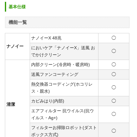
基本仕様
機能一覧
ナノイーX 48兆
◯
ナノイー
においケア「ナノイーX」送風 お
◯
でかけクリーン
内部クリーン(冷房時・暖房時)
◯
送風ファンコーティング
◯
熱交換器コーディング(ホコリレ
◯
ス・親水)
カビみはり(内部)
◯
清潔
エアフィルター 抗ウイルス(抗ウ
◯
イルス・Ag+)
フィルターお掃除ロボット(ダスト
◯
ボックス方式)