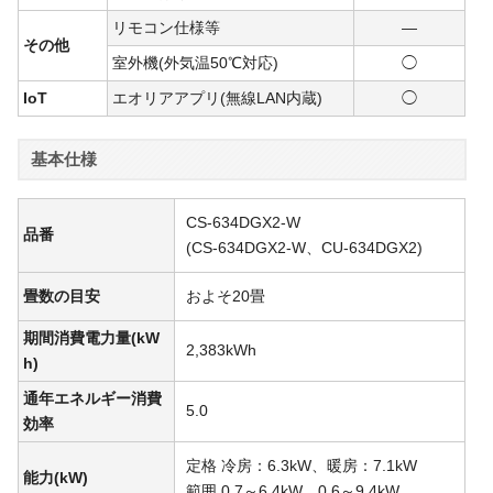
リモコン仕様等
―
その他
室外機(外気温50℃対応)
◯
IoT
エオリアアプリ(無線LAN内蔵)
◯
基本仕様
CS-634DGX2-W
品番
(CS-634DGX2-W、CU-634DGX2)
畳数の目安
およそ20畳
期間消費電力量(kW
2,383kWh
h)
通年エネルギー消費
5.0
効率
定格 冷房：6.3kW、暖房：7.1kW
能力(kW)
範囲 0.7～6.4kW、0.6～9.4kW