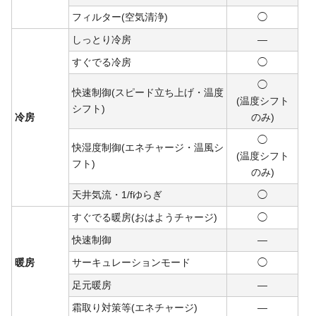
フィルター(空気清浄)
◯
しっとり冷房
―
すぐでる冷房
◯
◯
快速制御(スピード立ち上げ・温度
(温度シフト
シフト)
冷房
のみ)
◯
快湿度制御(エネチャージ・温風シ
(温度シフト
フト)
のみ)
天井気流・1/fゆらぎ
◯
すぐでる暖房(おはようチャージ)
◯
快速制御
―
暖房
サーキュレーションモード
◯
足元暖房
―
霜取り対策等(エネチャージ)
―