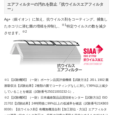
エアフィルターの汚れを防止「抗ウイルスエアフィルタ
ー」
Ag+（銀イオン）に加え、抗ウイルス剤をコーティング。捕集し
※1
たホコリに潜む菌の増殖を抑制し、
特定ウイルスの数を減少
※2
させます。
※1 【試験機関】（一財）ボーケン品質評価機構【試験方法】JIS L 1902 菌
液吸収法【試験結果】2種類の菌でコーティングなしに対して99%以上減少
していることを確認（試験番号25021003232-1）。
※2 【試験機関】（一財）日本繊維製品品質技術センター【試験方法】ISO
21702【試験結果】24時間後に99%以上の低減率を確認（試験番号21KB03
0030）【抗ウイルス剤】有機無機混合剤【加工部位・方法】エアフィルタ