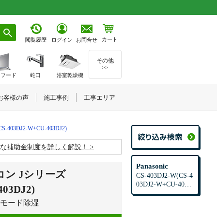
カート
お問合せ
閲覧履歴
ログイン
その他
>>
ジフード
蛇口
浴室乾燥機
お客様の声
施工事例
工事エリア
CS-403DJ2-W+CU-403DJ2)
お得な補助金制度を詳しく解説！
Panasonic
ン Jシリーズ
CS-403DJ2-W(CS-4
03DJ2-W+CU-403D
403DJ2)
J2)
│2モード除湿