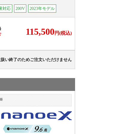
暑対応
200V
2023年モデル
格
115,500
円(税込)
F
取扱い終了のためご注文いただけません
※