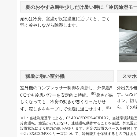
夏のおやすみ時や少しだけ暑い時に「冷房除湿モ
始めは冷房、室温が設定温度に近づくと、ごく
弱く冷やしながら除湿します。
猛暑に強い室外機
スマホ
室外機のコンプレッサー制御を刷新し、外気温5
外出先や
※1
す。GP
0℃でも冷房パワーを安定的に持続。
暑さが厳
オン。切
しくなっても、冷房の効きが悪くなったりせ
ら、その
※2
ず、涼しさをキープして快適に過ごせます。
※1：当社測定基準による。CS-LX403D2/CS-403DLX2、当社環境試
冷房運転。室温が25℃となり、連続運転動作することを確認。外気温
設置状況により能力の低下があります。所定の設置スペースを確保し
※2：EX/GX/J/PXシリーズについて、冷房能力を保証するものではあ