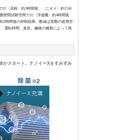
での〈花粉〉約3時間後、〈ニオイ〉約15分
約6畳密閉試験空間での〈浮遊菌〉約4時間後
〉約2時間後の抑制効果。数値は実際の使用空
）、運転時間、臭気、繊維の種類によって異
除がスタート。ナノイーXをすみずみ