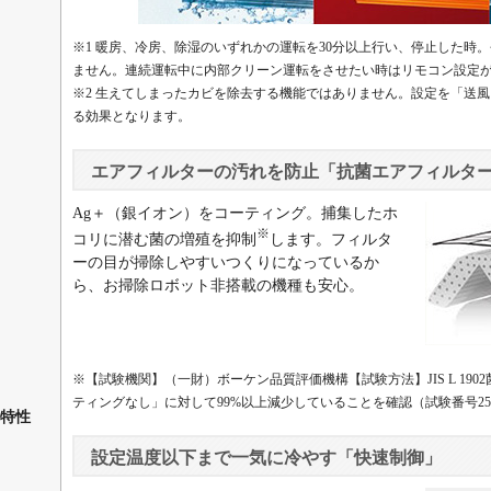
※1 暖房、冷房、除湿のいずれかの運転を30分以上行い、停止した時
ません。連続運転中に内部クリーン運転をさせたい時はリモコン設定
※2 生えてしまったカビを除去する機能ではありません。設定を「送
る効果となります。
エアフィルターの汚れを防止「抗菌エアフィルタ
Ag＋（銀イオン）をコーティング。捕集したホ
※
コリに潜む菌の増殖を抑制
します。フィルタ
ーの目が掃除しやすいつくりになっているか
ら、お掃除ロボット非搭載の機種も安心。
※【試験機関】（一財）ボーケン品質評価機構【試験方法】JIS L 19
ティングなし」に対して99%以上減少していることを確認（試験番号250210001
特性
設定温度以下まで一気に冷やす「快速制御」