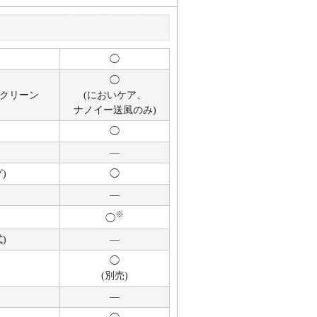
◯
◯
けクリーン
(におい
ケア、
ナノイー
送風のみ)
◯
―
)
◯
―
※
◯
)
―
◯
(別売)
―