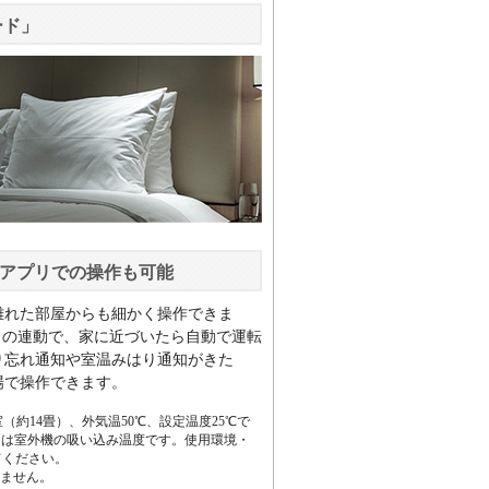
ード」
アプリでの操作も可能
離れた部屋からも細かく操作できま
Sとの連動で、家に近づいたら自動で運転
り忘れ通知や室温みはり通知がきた
場で操作できます。
験室（約14畳）、外気温50℃、設定温度25℃で
とは室外機の吸い込み温度です。使用環境・
てください。
りません。