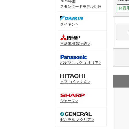
2025年度
スタンダードモデル比較
14畳
ダイキン >
三菱電機 霧ヶ峰 >
パナソニック エオリア >
日立 白くまくん >
シャープ >
ゼネラル ノクリア >