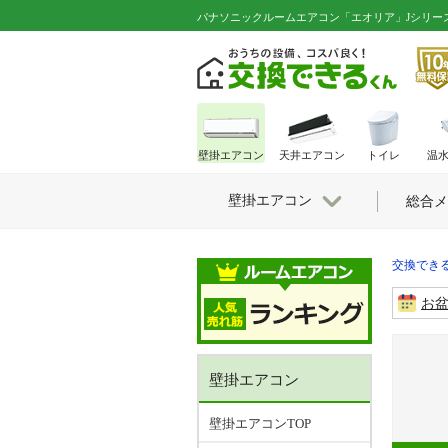
パナソニックルームエアコン「エオリア」Jシリーズ│14畳用│C
壁掛エアコン
天井エアコン
トイレ
温
壁掛エアコン
総合メ
交換できる
お
壁掛エアコン
壁掛エアコンTOP