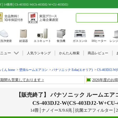
S-403DJ2-W(CS-403DJ2-W+CU-403DJ2)
検索キーワード入力
水洗浄便座
給湯器
エコキュート
食洗機
ガスコンロ
IHヒーター
レン
ニュー
人気ランキング
かんたん検索
商品レビュー
くん home
壁掛ルームエアコン
パナソニック Eolia(エオリア)
CS-403DJ2-W(
盆期間も営業しております
2026年度の
【販売終了】 パナソニック ルームエアコ
CS-403DJ2-W(CS-403DJ2-W+CU-
14畳│ナノイーX/9.6兆│抗菌エアフィルター