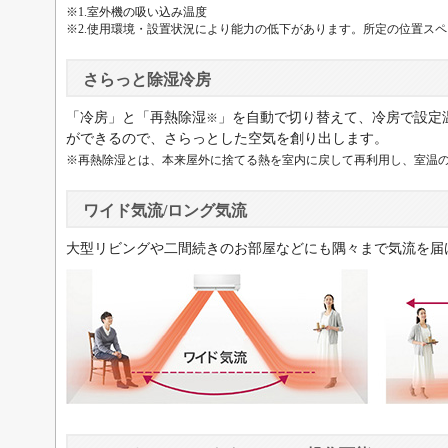
※1.室外機の吸い込み温度
※2.使用環境・設置状況により能力の低下があります。所定の位置ス
さらっと除湿冷房
「冷房」と「再熱除湿
」を自動で切り替えて、冷房で設定
※
ができるので、さらっとした空気を創り出します。
※再熱除湿とは、本来屋外に捨てる熱を室内に戻して再利用し、室温
ワイド気流/ロング気流
大型リビングや二間続きのお部屋などにも隅々まで気流を届