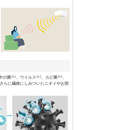
」
※1
※2
※3
中の菌
、ウイルス
、カビ菌
、
さらに繊維にしみついたニオイやお部