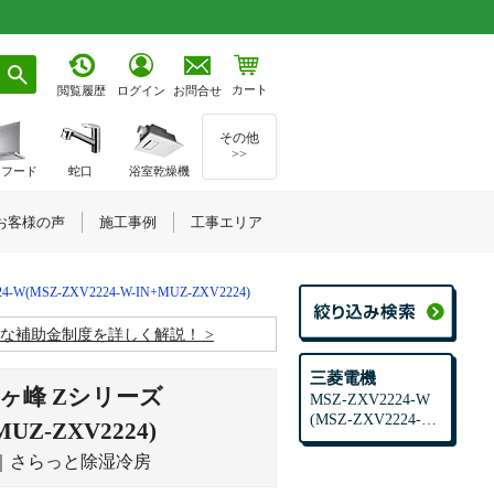
カート
お問合せ
閲覧履歴
ログイン
その他
>>
ジフード
蛇口
浴室乾燥機
お客様の声
施工事例
工事エリア
4-W(MSZ-ZXV2224-W-IN+MUZ-ZXV2224)
お得な補助金制度を詳しく解説！
三菱電機
ヶ峰 Zシリーズ
MSZ-ZXV2224-W
(MSZ-ZXV2224-W-
MUZ-ZXV2224)
IN+MUZ-ZXV222
4)
ト｜さらっと除湿冷房