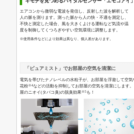
キモチを見つめるバイタルセンサー「エモコアイ
エアコンから微弱な電波を発信し、反射した波を解析して
人の脈を測ります。測った脈から人の快・不適を測定し、
不快と測定した場合、風を大きくよける運転など気流や温
度を制御してくつろぎやすい空気環境に調整します。
※使用条件などにより効果は異なり、個人差があります。
「ピュアミスト」でお部屋の空気を清潔に
電気を帯びたナノレベルの水粒子が、お部屋を浮遊して空気
※4
花粉
などの活動を抑制してお部屋の空気を清潔にします。
※5
屋のニオイ(タバコ臭)の脱臭効果
も！