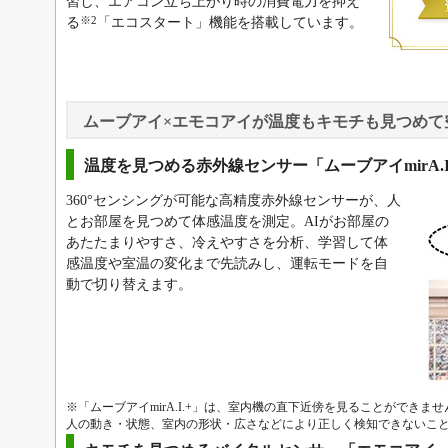
習し、エアコン立ち上がり時の消費電力を抑え
※2
る
「エコスタート」機能を搭載しています。
ムーブアイ×エモコアイが温度もキモチも見つめて
温度を見つめる赤外線センサー「ムーブアイmirA.I
360°センシングが可能な高精度赤外線センサーが、人
とお部屋を見つめて体感温度を測定。AIがお部屋の
あたたまりやすさ、冷えやすさを分析、学習して体
感温度や室温の変化まで先読みし、運転モードを自
動で切り替えます。
※「ムーブアイmirA.I.+」は、室内機の直下近傍を見ることができ
人の動き・状態、室内の形状・広さなどにより正しく検知できないこ