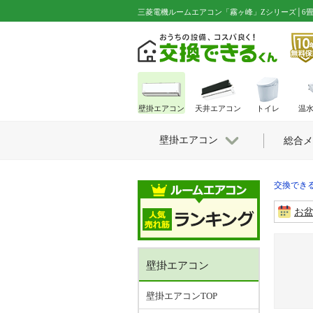
三菱電機ルームエアコン「霧ヶ峰」Zシリーズ│6畳用│MSZ-Z
壁掛エアコン
天井エアコン
トイレ
温
壁掛エアコン
総合メ
交換できる
お
壁掛エアコン
壁掛エアコンTOP