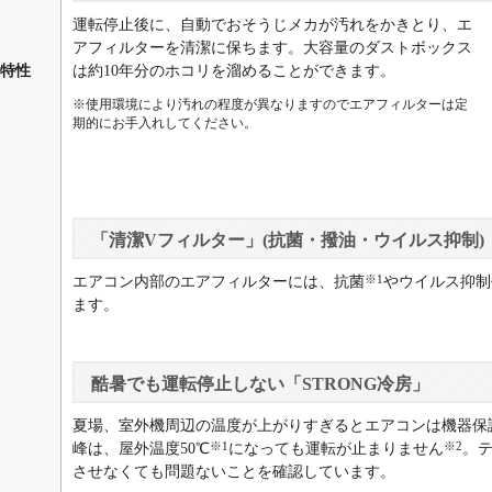
運転停止後に、自動でおそうじメカが汚れをかきとり、エ
アフィルターを清潔に保ちます。大容量のダストボックス
は約10年分のホコリを溜めることができます。
特性
※使用環境により汚れの程度が異なりますのでエアフィルターは定
期的にお手入れしてください。
「清潔Vフィルター」(抗菌・撥油・ウイルス抑制)
※1
エアコン内部のエアフィルターには、抗菌
やウイルス抑制
ます。
酷暑でも運転停止しない「STRONG冷房」
夏場、室外機周辺の温度が上がりすぎるとエアコンは機器保
※1
※2
峰は、屋外温度50℃
になっても運転が止まりません
。
させなくても問題ないことを確認しています。