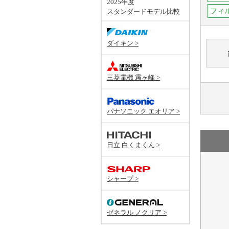
2025年度
フィ
スタンダードモデル比較
ダイキン >
三菱電機 霧ヶ峰 >
パナソニック エオリア >
日立 白くまくん >
シャープ >
ゼネラル ノクリア >