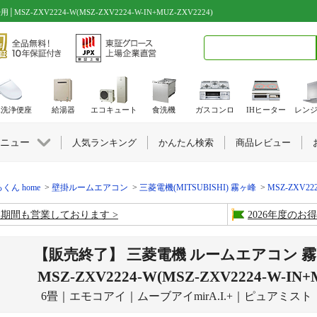
XV2224-W(MSZ-ZXV2224-W-IN+MUZ-ZXV2224)
検索キーワード入力
水洗浄便座
給湯器
エコキュート
食洗機
ガスコンロ
IHヒーター
レン
ニュー
人気ランキング
かんたん検索
商品レビュー
くん home
壁掛ルームエアコン
三菱電機(MITSUBISHI) 霧ヶ峰
MSZ-ZXV222
盆期間も営業しております
2026年度の
【販売終了】 三菱電機 ルームエアコン 霧
MSZ-ZXV2224-W(MSZ-ZXV2224-W-IN+
6畳｜エモコアイ｜ムーブアイmirA.I.+｜ピュアミス