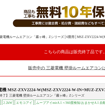
こちらの商品は販売終了品です
販売中の 三菱電機 壁掛ルームエアコン
電機
MSZ-ZXV2224-W(MSZ-ZXV2224-W-IN+MUZ-ZXV2
終了】三菱電機 壁掛ルームエアコン『霧ヶ峰』Zシリーズ
2.2kW
エモコアイ
ムーブアイmirA.I.+/360度検知/おまかせA.I.