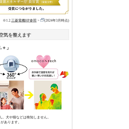
※1.2.
三菱電機HP参照
(2024年3月時点)
空気を整えます
.＋」
ません。犬や猫などは検知しません。
とがあります。